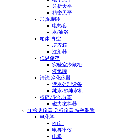
分析天平
精密天平
加热.制冷
电热套
水/油浴
箱体.真空
培养箱
注射器
低温储存
实验室冷藏柜
液氮罐
清洗.净化仪器
污水处理设备
纯水/超纯水机
粉碎.混合.分离
磁力搅拌器
4F检测仪器.分析仪器.特种装置
电化学
PH计
电导率仪
电极