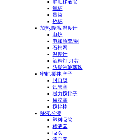
胖肚移液管
量杯
量筒
烧杯
加热.降温.温度计
电炉
电加热套/圈
石棉网
温度计
酒精灯.灯芯
防爆沸玻璃珠
密封.搅拌.塞子
封口膜
试管塞
磁力搅拌子
橡胶塞
搅拌棒
移液.分液
塑料吸管
移液器
吸头
滴定器