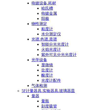
电镀设备.耗材
哈氏槽
电镀金属
阳极
物性测定
粘度计
水分测定仪
光谱.色谱.质谱
智能分光光度计
火焰光度计
紫外可见分光光度计
光学设备
显微镜
盐度计
酸度计
光度计配件
气体检测
5F计量器具.实验器具.玻璃器皿
量器
量瓶
刻度吸管