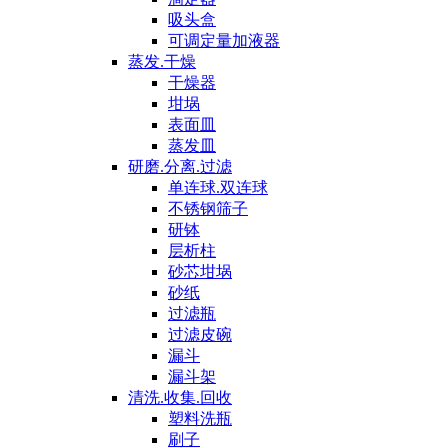
吸头盒
可调定量加液器
蒸发.干燥
干燥器
坩埚
表面皿
蒸发皿
研磨.分离.过滤
单连球.双连球
不锈钢筛子
研钵
层析柱
砂芯坩埚
砂纸
过滤瓶
过滤皮碗
漏斗
漏斗架
清洗.收集.回收
塑料洗瓶
刷子