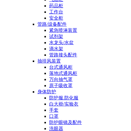
药品柜
工作台
安全柜
管路/设备配件
紧急喷淋装置
试剂架
水龙头/水盆
滴水架
管路接头配件
抽排风装置
台式通风柜
落地式通风柜
万向抽气罩
原子吸收罩
身体防护
防护服.防化服
白大褂/实验衣
手套
口罩
防护眼镜及配件
洗眼器