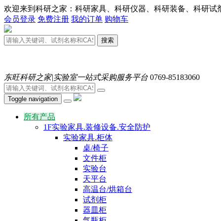
欢迎来到科研之家：科研家具、科研仪器、科研装备、科研试剂、耗材
会员登录
免费注册
我的订单
购物车
搜索
东旺科研之家|实验室一站式采购服务平台
0769-85183060
Toggle navigation
所有产品
1F实验家具.装修设备.安全防护
实验家具.柜体
桌/椅子
文件柜
实验台
天平台
高温台/烘箱台
试剂柜
器皿柜
气瓶柜