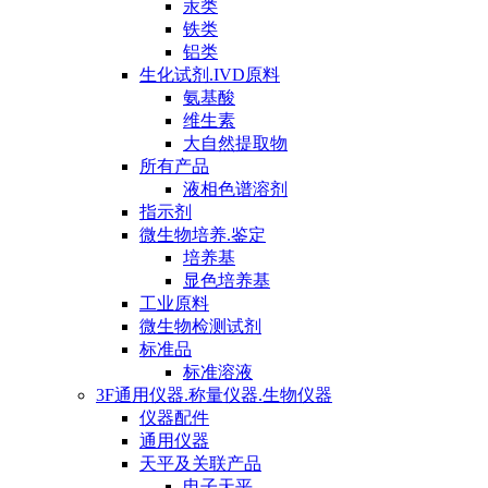
汞类
铁类
铝类
生化试剂.IVD原料
氨基酸
维生素
大自然提取物
所有产品
液相色谱溶剂
指示剂
微生物培养.鉴定
培养基
显色培养基
工业原料
微生物检测试剂
标准品
标准溶液
3F通用仪器.称量仪器.生物仪器
仪器配件
通用仪器
天平及关联产品
电子天平