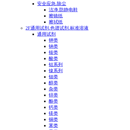
安全应急.除尘
洁净.防静电鞋
擦镜纸
擦拭纸
2F通用试剂.色谱试剂.标准溶液
通用试剂
钾类
钠类
铵类
酸类
钴系列
镍系列
钡类
醇类
杂类
锌类
酚类
钙类
镁类
铜类
苯类