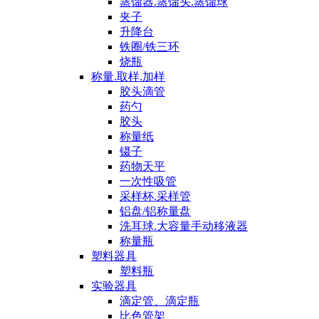
蒸馏器.蒸馏头.蒸馏球
夹子
升降台
铁圈/铁三环
烧瓶
称量.取样.加样
胶头滴管
药勺
胶头
称量纸
镊子
药物天平
一次性吸管
采样杯.采样管
铝盘/铝称量盘
洗耳球.大容量手动移液器
称量瓶
塑料器具
塑料瓶
实验器具
滴定管、滴定瓶
比色管架