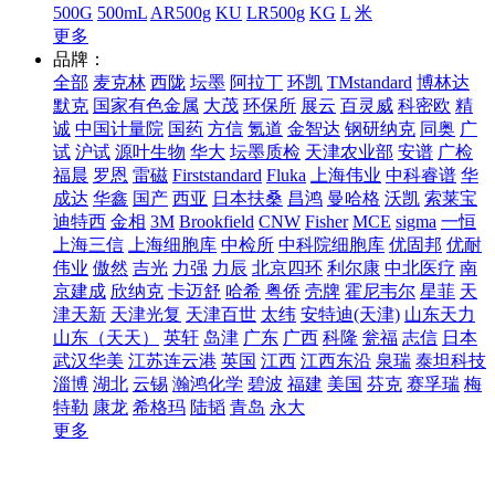
500G
500mL
AR500g
KU
LR500g
KG
L
米
更多
品牌：
全部
麦克林
西陇
坛墨
阿拉丁
环凯
TMstandard
博林达
默克
国家有色金属
大茂
环保所
展云
百灵威
科密欧
精
诚
中国计量院
国药
方信
氪道
金智达
钢研纳克
同奥
广
试
沪试
源叶生物
华大
坛墨质检
天津农业部
安谱
广检
福晨
罗恩
雷磁
Firststandard
Fluka
上海伟业
中科睿谱
华
成达
华鑫
国产
西亚
日本扶桑
昌鸿
曼哈格
沃凯
索莱宝
迪特西
金相
3M
Brookfield
CNW
Fisher
MCE
sigma
一恒
上海三信
上海细胞库
中检所
中科院细胞库
优固邦
优耐
伟业
傲然
吉光
力强
力辰
北京四环
利尔康
中北医疗
南
京建成
欣纳克
卡迈舒
哈希
粤侨
壳牌
霍尼韦尔
星菲
天
津天新
天津光复
天津百世
太纬
安特迪(天津)
山东天力
山东（天天）
英轩
岛津
广东
广西
科隆
瓮福
志信
日本
武汉华美
江苏连云港
英国
江西
江西东沿
泉瑞
泰坦科技
淄博
湖北
云锡
瀚鸿化学
碧波
福建
美国
芬克
赛孚瑞
梅
特勒
康龙
希格玛
陆韬
青岛
永大
更多