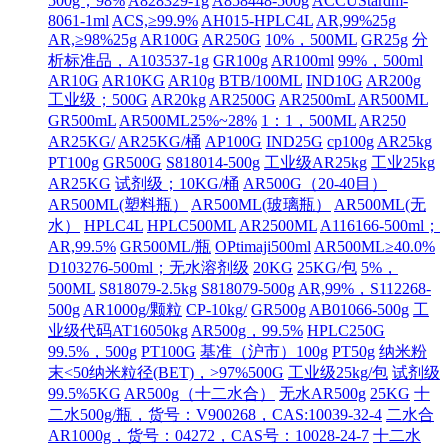
500g；98%
A828329-1g
A858448-500g
ACCUStardm-
8061-1ml
ACS,≥99.9%
AH015-HPLC4L
AR,99%25g
AR,≥98%25g
AR100G
AR250G
10%，500ML
GR25g
分
析标准品，A103537-1g
GR100g
AR100ml
99%，500ml
AR10G
AR10KG
AR10g
BTB/100ML
IND10G
AR200g
工业级；500G
AR20kg
AR2500G
AR2500mL
AR500ML
GR500mL
AR500ML25%~28%
1：1，500ML
AR250
AR25KG/
AR25KG/桶
AP100G
IND25G
cp100g
AR25kg
PT100g
GR500G
S818014-500g
工业级AR25kg
工业25kg
AR25KG
试剂级；10KG/桶
AR500G（20-40目）
AR500ML(塑料瓶）
AR500ML(玻璃瓶）
AR500ML(无
水）
HPLC4L
HPLC500ML
AR2500ML
A116166-500ml；
AR,99.5%
GR500ML/瓶
OPtimaji500ml
AR500ML≥40.0%
D103276-500ml；无水溶剂级
20KG
25KG/包
5%，
500ML
S818079-2.5kg
S818079-500g
AR,99%，S112268-
500g
AR1000g/颗粒
CP-10kg/
GR500g
AB01066-500g
工
业级代码AT16050kg
AR500g，99.5%
HPLC250G
99.5%，500g
PT100G
基准（沪市）100g
PT50g
纳米粉
末<50纳米粒径(BET)，>97%500G
工业级25kg/包
试剂级
99.5%5KG
AR500g（十二水合）
无水AR500g
25KG
十
二水500g/瓶，货号：V900268，CAS:10039-32-4
二水合
AR1000g，货号：04272，CAS号：10028-24-7
十二水