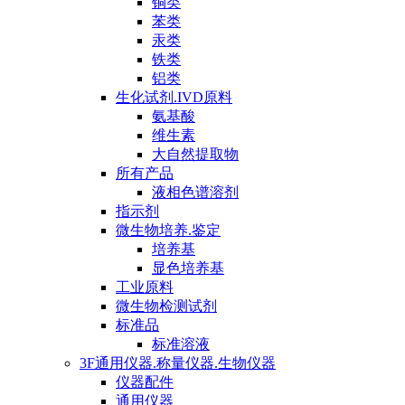
铜类
苯类
汞类
铁类
铝类
生化试剂.IVD原料
氨基酸
维生素
大自然提取物
所有产品
液相色谱溶剂
指示剂
微生物培养.鉴定
培养基
显色培养基
工业原料
微生物检测试剂
标准品
标准溶液
3F通用仪器.称量仪器.生物仪器
仪器配件
通用仪器