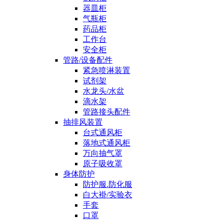
器皿柜
气瓶柜
药品柜
工作台
安全柜
管路/设备配件
紧急喷淋装置
试剂架
水龙头/水盆
滴水架
管路接头配件
抽排风装置
台式通风柜
落地式通风柜
万向抽气罩
原子吸收罩
身体防护
防护服.防化服
白大褂/实验衣
手套
口罩