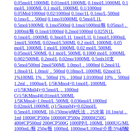
0.05mol/L1000ML
0.01mol/L1000ML
0.1mol/L1000ML
0.1
mol/L 1000ML
0.1 mol/L 1000ML
0.1/1000ml
0.05Mol/1000ml
0.02/1000ml
0.1mo/1L
0.1mo/L,500ml
0.1mo/L，500ml
0.1mo/l1000ML
0.5mol/L1L
0.5mol/1000ML
0.1mol500ml
0.1mol/1000ml/瓶
0.05mo/l，
1000ml/瓶
0.1mol/1000ml
0.2mol/1000ml
0.025N1L
0.1mol/L-1000ML
0.3mol/L1L
1mol/L1L
0.1mol/L1000mL
1mol/L500ML
0.02mol/L500ML
0.2 mol/L 1000ML
0.05
mol/L 1000ML
1 mol/L 1000ML
0.02 mol/L 500ML
0.05mol/L500ML
0.1 mol/L 500ML
0.1000 mol/L 1000ML
0.002/500ML
0.2mol/L
0.02mo/1000ML
0.5mlx10支
0.5mol/500ml
2mol/500ML
1.0mo/l，1000ml
0.2mol/1L
1.0mol/1L
1.0mol/，500ml
0.18mo/L,1000ML
02mol/1L
1%100ML
1%，500ml
1%，100ml
1.01000ml
10%，500ml
1.2ml，1000ug/L
1/5KMno4=0.1mol/L,1000ML
c(1/5KMn04)=0.5mol/L，1000ml
C(1/5KMno4)0.01mol/L500ML
1/5KMno4=1.0mol/L,500ML
0.036mol/L1000ml
0.02mol/L1000ML
c(1/5kmn04)=0.02mol/L
0.5mol/L1000ML
10-150mg/g纳氏法，25次装
10.1ng/ul，
1ml
1000#CP500g
10000#CP500g
20000#250G
400#CP500ml
200#CP500G
1000PP/L,100ML
1000UG/ML
1000mL/瓶
250g/瓶
1000mL
1000mg/L100ml/介质:5%硝酸