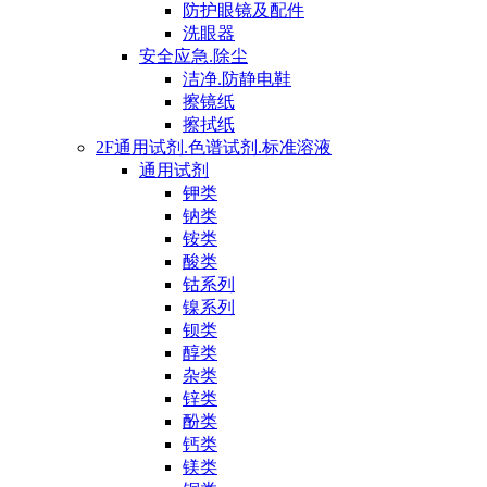
防护眼镜及配件
洗眼器
安全应急.除尘
洁净.防静电鞋
擦镜纸
擦拭纸
2F通用试剂.色谱试剂.标准溶液
通用试剂
钾类
钠类
铵类
酸类
钴系列
镍系列
钡类
醇类
杂类
锌类
酚类
钙类
镁类