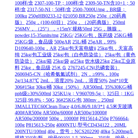
100样/盒
2307-100-TP；100样/盒
2309-50-TN含10+1；50
样/盒
2317-50-NI；50样/盒
2500-7000U/mg，BR级；
100ku
250gHB0233-12
021050,BR250g
250g（20药典
版）
250g，(100-60目）
250g，（20药典版）
250ml
256MV，（25°），+15mV,规格50ml
25G，胰腺，
powder,15-35units/mg
25KG/
25KG/包，医药级
25KG/桶
25KG/袋，食品级
500gAR
25L/桶
25gAR，99%
D109640-100g，AR
25kg/包天富电镀ji
25kg/包，天富高
纯
25kg/包工业级
25kg/包（白色防染盐）
25kg/包（黄色
防染盐）
25kg/箱
25kg/袋
ar25kg
饮水级25kg
25kg工业原
料
25kg，食品级
25ＫＧ
2767245-CN(总磷套装）
2606945-CN（哈希氨氮试剂）
2N，≥99%，100g
2g/134.87℃
2mL，溶度20%
2mL，溶度50%
2ml*10支
306#15kg
30kg/桶
30kg（50%）
AR500mL
35%30KG/桶
ppb级≥30%500ml
325KU/g；V960709-5g；
325日；1KG
325目,99.8%；50G
36#25KG/包
380mv，250ml
3MALLTEC60Clean-Trace
4.0/6.86/9.18/3*1
4.5米无玻璃
400#AR500g
AR500g/6000#
AR500g/10000#
AR500g/20000#
500g，10000#
P815614-250g
P766664-
100g
P815613-250g
4000NTU,型号CD434122，20ML
200NTU/100ml
40g，货号：NCS202290
40kg
5-200mg/L
规格250次/瓶，编号00101-1
5-200mg，250次，编号：