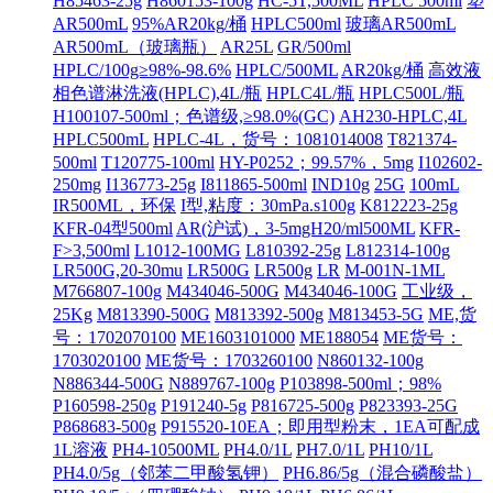
H85463-25g
H860153-100g
HC-5T,500ML
HPLC 500ml
塑
AR500mL
95%AR20kg/桶
HPLC500ml
玻璃AR500mL
AR500mL（玻璃瓶）
AR25L
GR/500ml
HPLC/100g≥98%-98.6%
HPLC/500ML
AR20kg/桶
高效液
相色谱淋洗液(HPLC),4L/瓶
HPLC4L/瓶
HPLC500L/瓶
H100107-500ml；色谱级,≥98.0%(GC)
AH230-HPLC,4L
HPLC500mL
HPLC-4L，货号：1081014008
T821374-
500ml
T120775-100ml
HY-P0252；99.57%，5mg
I102602-
250mg
I136773-25g
I811865-500ml
IND10g
25G
100mL
IR500ML，环保
I型,粘度：30mPa.s100g
K812223-25g
KFR-04型500ml
AR(沪试)，3-5mgH20/ml500ML
KFR-
F>3,500ml
L1012-100MG
L810392-25g
L812314-100g
LR500G,20-30mu
LR500G
LR500g
LR
M-001N-1ML
M766807-100g
M434046-500G
M434046-100G
工业级，
25Kg
M813390-500G
M813392-500g
M813453-5G
ME,货
号：1702070100
ME1603101000
ME188054
ME货号：
1703020100
ME货号：1703260100
N860132-100g
N886344-500G
N889767-100g
P103898-500ml；98%
P160598-250g
P191240-5g
P816725-500g
P823393-25G
P868683-500g
P915520-10EA；即用型粉末，1EA可配成
1L溶液
PH4-10500ML
PH4.0/1L
PH7.0/1L
PH10/1L
PH4.0/5g（邻苯二甲酸氢钾）
PH6.86/5g（混合磷酸盐）