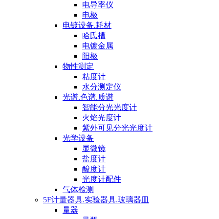
电导率仪
电极
电镀设备.耗材
哈氏槽
电镀金属
阳极
物性测定
粘度计
水分测定仪
光谱.色谱.质谱
智能分光光度计
火焰光度计
紫外可见分光光度计
光学设备
显微镜
盐度计
酸度计
光度计配件
气体检测
5F计量器具.实验器具.玻璃器皿
量器