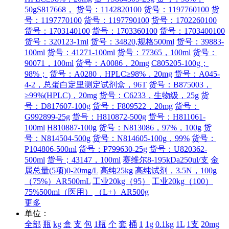
50gS817668，
货号：1142820100
货号：1197760100
货
号：1197770100
货号：1197790100
货号：1702260100
货号：1703140100
货号：1703360100
货号：1703400100
货号：320123-1ml
货号：34820,规格500ml
货号：39883-
100ml
货号：41271-100ml
货号：77365，100ml
货号：
90071，100ml
货号：A0086，20mg
C805205-100g；
98%；
货号：A0280，HPLC≥98%，20mg
货号：A045-
4-2，总蛋白定里测定试剂盒，96T
货号：B875003，
≥99%(HPLC)，20mg
货号：C6233，生物级，25g
货
号：D817607-100g
货号：F809522，20mg
货号：
G992899-25g
货号：H810872-500g
货号：H811061-
100ml
H810887-100g
货号：N813086，97%，100g
货
号：N814504-500g
货号：N814605-100g，99%
货号：
P104806-500ml
货号：P799630-25g
货号：U820362-
500ml
货号；43147，100ml
赛维尔8-195kDa250ul/支
金
属总量(5项)0-20mg/L
高纯25kg
高纯试剂，3.5N，100g
（75%）AR500mL
工业20kg（95）
工业20kg（100）
75%500ml（医用）
（L+）AR500g
更多
单位：
全部
瓶
kg
盒
支
包
1瓶
个
套
桶
1
1g
0.1kg
1L
1支
20mg