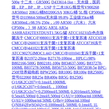
500g
十二水；GR500G
D433614-1kg；无水级，医药
级，EP，BP，JP，USP
十二水1KG/瓶货号V900268
AR500m1
20KG/桶MJ200GSA
30KG/桶
5L/瓶
CP500mL
货号;D119664-500ml无水级,99.8%
工业级35kg/桶
AR500mL≥98.5%
250g，≥99
AR500（六水）
六水
CP500g，》98
AR5G
AR5L
AR5g
ASHRAE#2TESTDUST1.5KG/罐
ATCC10231白色念珠
菌冻干
CMCC(F)980011支冻干菌+1支复苏液
ATCC6538
CMCC(B)260031支冻干菌+1支复苏液
ATCC8739冻干
CMCC(B)441021支冻干菌+1支复苏液
ATCC9027GIMOC1.443
CMCC(B)101041支冻干菌+1支
复苏液
B21972-20mg
B27170-100mg，HPLC≥98%
B802166-500G
B802181-100g
B834637-500G
B837278-
100ML
B837278-500ML
B856753-500G
B872038-5g
BPC-
250F培养箱电机
BPW250G
BR100G
BR100g
BR2560G
货号022060
BR25g
BR400g
BR5G
BS250G
C(1/6K2Cr207)=0.1mol/L1000ML
c(1/6K2Cr207)=0.6mol/L，1000ml
C(1/6K2Cr2o7)=0.2500mol/L500ML
0.2016mol/L500ml
0.5mol/L500ml
0.2mol/L500ml
C(AU)=1000ug/ml,100ML
C(AU)=1000ug/ml,50ML
C(Be)=100ug/ml,100ml
C(NH4)2Fe(SO4)2)=0.1000mol/L,500ML
0.1mol/L 1L