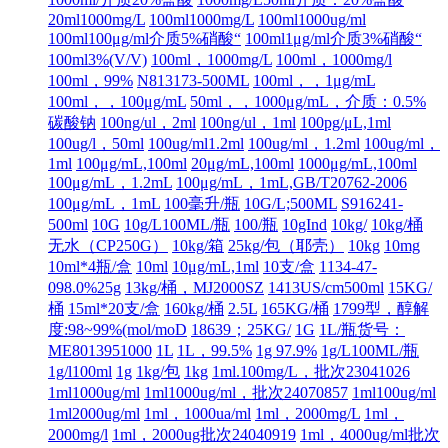
20ml1000mg/L
100ml1000mg/L
100ml1000ug/ml
100ml100μg/ml介质5%硝酸“
100ml1μg/ml介质3%硝酸“
100ml3%(V/V)
100ml，1000mg/L
100ml，1000mg/l
100ml，99%
N813173-500ML
100ml，，1μg/mL
100ml，，100μg/mL
50ml，，1000μg/mL，介质：0.5%
碳酸钠
100ng/ul，2ml
100ng/ul，1ml
100pg/μL,1ml
100ug/l，50ml
100ug/ml1.2ml
100ug/ml，1.2ml
100ug/ml，
1ml
100μg/mL,100ml
20μg/mL,100ml
1000μg/mL,100ml
100μg/mL，1.2mL
100μg/mL，1mL,GB/T20762-2006
100μg/mL，1mL
100毫升/瓶
10G/L;500ML
S916241-
500ml
10G
10g/L100ML/瓶
100/瓶
10gInd
10kg/
10kg/桶
无水（CP250G）
10kg/箱
25kg/包（耶壳）
10kg
10mg
10ml*4瓶/盒
10ml
10μg/mL,1ml
10支/盒
1134-47-
098.0%25g
13kg/桶，MJ2000SZ
1413US/cm500ml
15KG/
桶
15ml*20支/盒
160kg/桶
2.5L
165KG/桶
1799型，醇解
度:98~99%(mol/moD
18639；25KG/
1G
1L/瓶货号：
ME8013951000
1L
1L，99.5%
1g 97.9%
1g/L100ML/瓶
1g/l100ml
1g
1kg/包
1kg
1ml.100mg/L，批次23041026
1ml1000ug/ml
1ml1000ug/ml，批次24070857
1ml100ug/ml
1ml2000ug/ml
1ml，1000ua/ml
1ml，2000mg/L
1ml，
2000mg/l
1ml，2000ug批次24040919
1ml，4000ug/ml批次