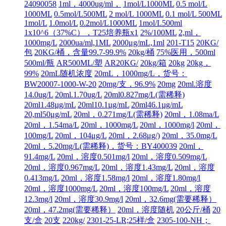
24090058
1ml，4000ug/ml，
1mol/L1000ML
0.5 mol/L
1000ML
0.5mol/L500ML
2 mol/L 1000ML
0.1 mol/L 500ML
1mol/L
1.0mol/L
0.2mol/L1000ML
1mol/L500ml
1x10^6（37%C），T25培养瓶x1
2%/100ML
2,ml，
1000mg/L
2000ua/ml,1ML
2000μg/mL,1ml
201-T15
20KG/
包
20KG/桶，含量99.7-99.9%
20kg/桶
75%医用，500ml
500ml/瓶
AR500ML/塑
AR20KG/
20kg/箱
20kg
20kg，
99%
20mL随机浓度
20mL，1000mg/L，货号：
BW20007-1000-W-20
20mg/支，96.9%
20mg
20ml.溶度
14.0ug/L
20ml.1.70ug/L
20ml0.827mg/L(需稀释)
20ml1.48µg/mL
20ml10.1µg/mL
20ml46.1µg/mL
20,ml50μg/mL
20ml，0.271mg/L(需稀释)
20ml，1.08ma/L
20ml，1.54ma/L
20ml，1000mg/L
20ml，1000mg/l
20ml，
100mg/L
20ml，104μg/L
20ml，2.68μg/)
20ml，35.0mg/L
20ml，5.20mg/L(需稀释)，货号：BY400039
20ml，
91.4mg/L
20ml，溶度0.501mg/l
20ml，溶度0.509mg/L
20ml，溶度0.967mg/L
20ml，溶度1.43mg/L
20ml，溶度
0.413mg/L
20ml，溶度1.58mg/l
20ml，溶度1.80mg/l
20ml，溶度1000mg/L
20ml，溶度100mg/L
20ml，溶度
12.3mg/l
20ml，溶度30.9mg/l
20ml，32.6mg(需要稀释）
20ml，47.2mg(需要稀释）
20ml，溶度随机
20公斤/桶
20
支/盒
20支
220kg/
2301-25-LR;25样/盒
2305-100-NH；