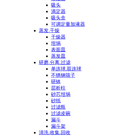
吸头
滴定器
吸头盒
可调定量加液器
蒸发.干燥
干燥器
坩埚
表面皿
蒸发皿
研磨.分离.过滤
单连球.双连球
不锈钢筛子
研钵
层析柱
砂芯坩埚
砂纸
过滤瓶
过滤皮碗
漏斗
漏斗架
清洗.收集.回收