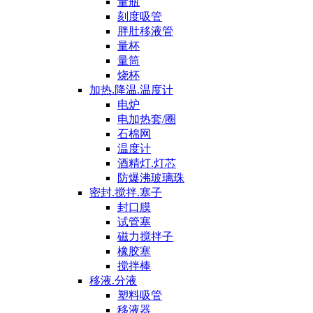
量瓶
刻度吸管
胖肚移液管
量杯
量筒
烧杯
加热.降温.温度计
电炉
电加热套/圈
石棉网
温度计
酒精灯.灯芯
防爆沸玻璃珠
密封.搅拌.塞子
封口膜
试管塞
磁力搅拌子
橡胶塞
搅拌棒
移液.分液
塑料吸管
移液器