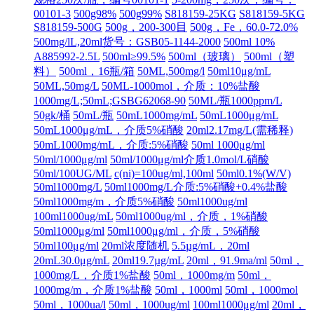
00101-3
500g98%
500g99%
S818159-25KG
S818159-5KG
S818159-500G
500g，200-300目
500g，Fe，60.0-72.0%
500mg/lL,20ml货号：GSB05-1144-2000
500ml 10%
A885992-2.5L
500ml≥99.5%
500ml（玻璃）
500ml（塑
料）
500ml，16瓶/箱
50ML,500mg/l
50ml10μg/mL
50ML,50mg/L
50ML-1000mol，介质：10%盐酸
1000mg/L;50mL;GSBG62068-90
50ML/瓶1000ppm/L
50gk/桶
50mL/瓶
50mL1000mg/mL
50mL1000μg/mL
50mL1000μg/mL，介质5%硝酸
20ml2.17mg/L(需稀释)
50mL1000mg/mL，介质:5%硝酸
50ml 1000μg/ml
50ml/1000μg/ml
50ml/1000μg/ml介质1.0mol/L硝酸
50ml/100UG/ML
c(ni)=100ug/ml,100ml
50ml0.1%(W/V)
50ml1000mg/L
50ml1000mg/L介质:5%硝酸+0.4%盐酸
50ml1000mg/m，介质5%硝酸
50ml1000ug/ml
100ml1000ug/mL
50ml1000ug/ml，介质，1%硝酸
50ml1000μg/ml
50ml1000μg/ml，介质，5%硝酸
50ml100μg/ml
20ml浓度随机
5.5µg/mL，20ml
20mL30.0μg/mL
20ml19.7µg/mL
20ml，91.9ma/ml
50ml，
1000mg/L，介质1%盐酸
50ml，1000mg/m
50ml，
1000mg/m，介质1%盐酸
50ml，1000ml
50ml，1000mol
50ml，1000ua/l
50ml，1000ug/ml
100ml1000μg/ml
20ml，