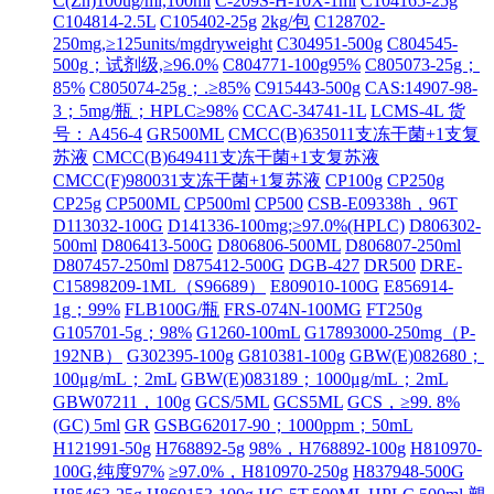
C(Zn)100ug/ml,100ml
C-209S-H-10X-1ml
C104165-25g
C104814-2.5L
C105402-25g
2kg/包
C128702-
250mg,≥125units/mgdryweight
C304951-500g
C804545-
500g；试剂级,≥96.0%
C804771-100g95%
C805073-25g；
85%
C805074-25g；.≥85%
C915443-500g
CAS:14907-98-
3；5mg/瓶；HPLC≥98%
CCAC-34741-1L
LCMS-4L 货
号：A456-4
GR500ML
CMCC(B)635011支冻干菌+1支复
苏液
CMCC(B)649411支冻干菌+1支复苏液
CMCC(F)980031支冻干菌+1复苏液
CP100g
CP250g
CP25g
CP500ML
CP500ml
CP500
CSB-E09338h，96T
D113032-100G
D141336-100mg;≥97.0%(HPLC)
D806302-
500ml
D806413-500G
D806806-500ML
D806807-250ml
D807457-250ml
D875412-500G
DGB-427
DR500
DRE-
C15898209-1ML（S96689）
E809010-100G
E856914-
1g；99%
FLB100G/瓶
FRS-074N-100MG
FT250g
G105701-5g；98%
G1260-100mL
G17893000-250mg（P-
192NB）
G302395-100g
G810381-100g
GBW(E)082680；
100μg/mL；2mL
GBW(E)083189；1000μg/mL；2mL
GBW07211，100g
GCS/5ML
GCS5ML
GCS，≥99. 8%
(GC) 5ml
GR
GSBG62017-90；1000ppm；50mL
H121991-50g
H768892-5g
98%，H768892-100g
H810970-
100G,纯度97%
≥97.0%，H810970-250g
H837948-500G