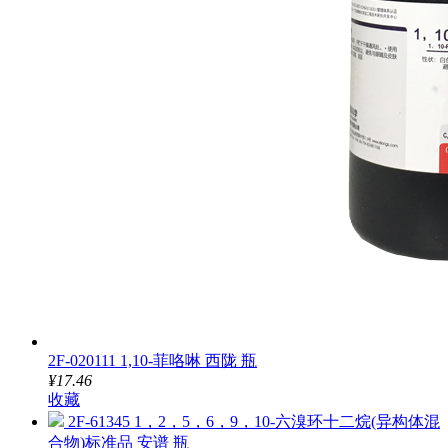
2F-020111 1,10-菲咯啉 西陇 瓶
¥17.46
收藏
2F-61345 1，2，5，6，9，10-六溴环十二烷(异构体混
合物)标准品 安谱 瓶