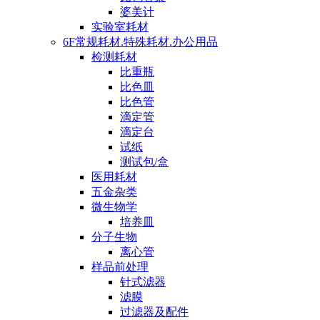
婆美计
实验室耗材
6F常规耗材.特殊耗材.办公用品
检测耗材
比重瓶
比色皿
比色管
滴定管
滴定台
试纸
测试包/盒
医用耗材
五金杂类
微生物学
培养皿
分子生物
离心管
样品前处理
针式滤器
滤膜
过滤器及配件