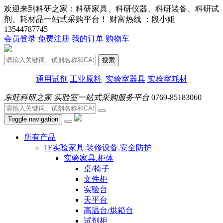
欢迎来到科研之家：科研家具、科研仪器、科研装备、科研试
剂、耗材品一站式采购平台！ 财富热线 ：段小姐
13544787745
会员登录
免费注册
我的订单
购物车
搜索
通用试剂
工业原料
实验室器具
实验室耗材
东旺科研之家|实验室一站式采购服务平台
0769-85183060
Toggle navigation
所有产品
1F实验家具.装修设备.安全防护
实验家具.柜体
桌/椅子
文件柜
实验台
天平台
高温台/烘箱台
试剂柜