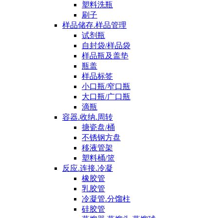
塑料洗瓶
刷子
样品储存.样品管理
试剂瓶
自封袋/样品袋
样品瓶及盖垫
瓶盖
样品标签
小口瓶/窄口瓶
大口瓶/广口瓶
滴瓶
容器.收纳.周转
搪瓷盘/桶
不锈钢方盘
移液管架
塑料桶/篮
反应.连接.冷凝
橡胶管
乳胶管
冷凝管.分馏柱
硅胶管