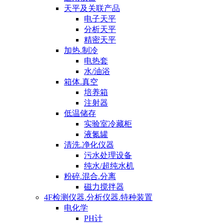
天平及关联产品
电子天平
分析天平
精密天平
加热.制冷
电热套
水/油浴
箱体.真空
培养箱
注射器
低温储存
实验室冷藏柜
液氮罐
清洗.净化仪器
污水处理设备
纯水/超纯水机
粉碎.混合.分离
磁力搅拌器
4F检测仪器.分析仪器.特种装置
电化学
PH计