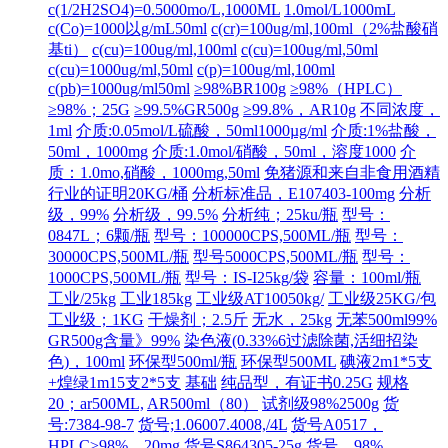
c(1/2H2SO4)=0.5000mo/L,1000ML
1.0mol/L1000mL
c(Co)=1000以g/mL50ml
c(cr)=100ug/ml,100ml（2%盐酸硝
基ti）
c(cu)=100ug/ml,100ml
c(cu)=100ug/ml,50ml
c(cu)=1000ug/ml,50ml
c(p)=100ug/ml,100ml
c(pb)=1000ug/ml50ml
≥98%BR100g
≥98%（HPLC）
≥98%；25G
≥99.5%GR500g
≥99.8%，AR10g
不同浓度，
1ml
介质:0.05mol/L硫酸，50ml1000µg/ml
介质:1%盐酸，
50ml，1000mg
介质:1.0mol/硝酸，50ml，溶度1000
介
质：1.0mo,硝酸，1000mg,50ml
免猪源和来自非食用酒精
行业的证明20KG/桶
分析标准品，E107403-100mg
分析
级，99%
分析级，99.5%
分析纯；25ku/瓶
型号：
0847L；6颗/瓶
型号：100000CPS,500ML/瓶
型号：
30000CPS,500ML/瓶
型号5000CPS,500ML/瓶
型号：
1000CPS,500ML/瓶
型号：IS-I25kg/袋
容量：100ml/瓶
工业/25kg
工业185kg
工业级AT10050kg/
工业级25KG/包
工业级；1KG
干燥剂；2.5斤
无水，25kg
无苯500ml99%
GR500g含量》99%
染色液(0.33%6过滤除菌,活细招染
色)，100ml
环保型500ml/瓶
环保型500ML
碘液2m1*5支
+煌绿1m15支2*5支
基础
纯品型，有证书0.25G
规格
20；ar500ML,
AR500ml（80）
试剂级98%2500g
货
号:7384-98-7
货号;1.06007.4008,/4L
货号A0517，
HPLC≥98%，20mg
货号S864305-25g
货号，98%，