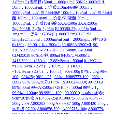
1.85mg/L(需稀释)
50ml，1000μg/mL
50ML;1000MG/L
50ml，1000μg/mL，/介质:1.0mol/硝酸
100ml，
1000μg/mL，/介质:5%/硝酸
100ml，1μg/mL，/介质:3%硝
酸
100ml，100μg/mL，/介质:5%硝酸
50ml，
1000μg/mL，介质1%硝酸
5AAR500g
3AAR500g
5g/i,500ML
5g/瓶
5g95%
B109380-25g；95%
5mL，
1mg/mL，货号：GBW(E)100007
5mgH2O/mL
5mgH2O/ml
5ml，1000ma/ml
5ml，2000mg/L
5种*10支
6#130kg
60-90（％）500mL
30-60%AR500ML
90-
120,AR15KG
90-120（％）AR500mL
8-100ml，
CD435038
80%5G/瓶
800ml
84US/CM500ML
1413/500ml（25°c）
12.88M8/cm，500ml
0（KC1）
=100US/cm（25°c），100ml）
0（KC1）
=10US/cm（25°c），100ml）
96%100g
97%，25g
98%
100g
98%25g
98%，25g
98%，N889773-100g
98%；
500G
98％
99%,水分≤1.0%，S100824-500g
99%500g
99%500ml
99%AR500ml
G810575-500ml
99%，1g
99.9%，100mg
99.99%，100g
99.999%(metalsbasis)5g
9cm*20套/盒
A104062-25g
A108975-500G
A768497-
500g，3A
A800293-500g
A800387-500g
A800420-250g；
试剂级,97.0%
A800656-500g
A800715-100g
A800779-