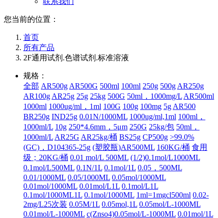
联系我们
您当前的位置：
首页
所有产品
2F通用试剂.色谱试剂.标准溶液
规格：
全部
AR500g
AR500G
500ml
100ml
250g
500g
AR250g
AR100g
AR25g
25g
25kg
500G
50ml，1000mg/L
AR500ml
1000ml
1000ug/ml，1ml
100G
100g
100mg
5g
AR500
BR250g
IND25g
0.01N/1000ML
1000ug/ml,1ml
100ml，
1000ml/L
10g
250*4.6mm，5μm
250G
25kg/包
50ml，
1000ml/L
AR25G
AR25kg/桶
BS25g
CP500g
>99.0%
(GC)，D104365-25g
(塑胶瓶)AR500ML
160KG/桶
食用
级；20KG/桶
0.01 mol/L 500ML
(1/2)0.1mol/L1000ML
0.1mol/L500ML
0.1N/1L
0.1mol/1L
0.05，500ML
0.01/1000ML
0.05/1000ML
0.05mol/1000ML
0.01mol/1000ML
0.01mol/L1L
0.1mol/L1L
0.1mol/1000ML1L
0.1mol/1000ML
1ml=1mgcl500ml
0.02-
2mg/L25次装
0.05M/1L
0.05mol,1L
0.05mol/L-1000ML
0.01mol/L-1000ML
c(Znso4)0.05mol/L-1000ML
0.01mol/1L