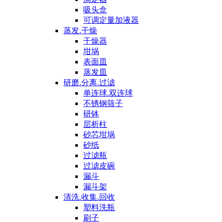
吸头盒
可调定量加液器
蒸发.干燥
干燥器
坩埚
表面皿
蒸发皿
研磨.分离.过滤
单连球.双连球
不锈钢筛子
研钵
层析柱
砂芯坩埚
砂纸
过滤瓶
过滤皮碗
漏斗
漏斗架
清洗.收集.回收
塑料洗瓶
刷子