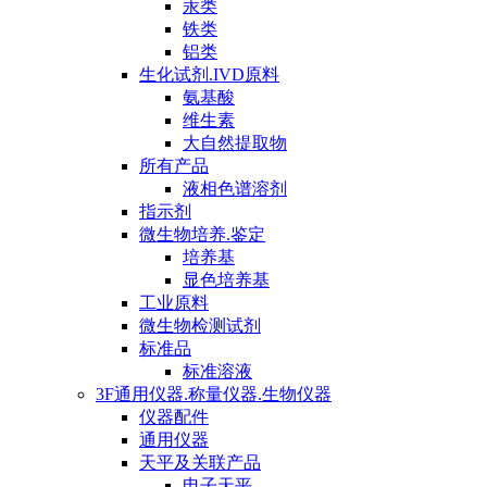
汞类
铁类
铝类
生化试剂.IVD原料
氨基酸
维生素
大自然提取物
所有产品
液相色谱溶剂
指示剂
微生物培养.鉴定
培养基
显色培养基
工业原料
微生物检测试剂
标准品
标准溶液
3F通用仪器.称量仪器.生物仪器
仪器配件
通用仪器
天平及关联产品
电子天平