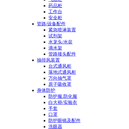
药品柜
工作台
安全柜
管路/设备配件
紧急喷淋装置
试剂架
水龙头/水盆
滴水架
管路接头配件
抽排风装置
台式通风柜
落地式通风柜
万向抽气罩
原子吸收罩
身体防护
防护服.防化服
白大褂/实验衣
手套
口罩
防护眼镜及配件
洗眼器