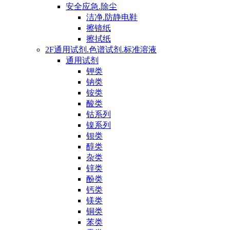
安全应急.除尘
洁净.防静电鞋
擦镜纸
擦拭纸
2F通用试剂.色谱试剂.标准溶液
通用试剂
钾类
钠类
铵类
酸类
钴系列
镍系列
钡类
醇类
杂类
锌类
酚类
钙类
镁类
铜类
苯类