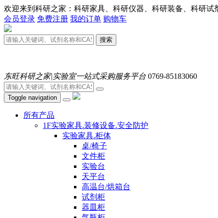
欢迎来到科研之家：科研家具、科研仪器、科研装备、科研试剂、耗材
会员登录
免费注册
我的订单
购物车
搜索
东旺科研之家|实验室一站式采购服务平台
0769-85183060
Toggle navigation
所有产品
1F实验家具.装修设备.安全防护
实验家具.柜体
桌/椅子
文件柜
实验台
天平台
高温台/烘箱台
试剂柜
器皿柜
气瓶柜