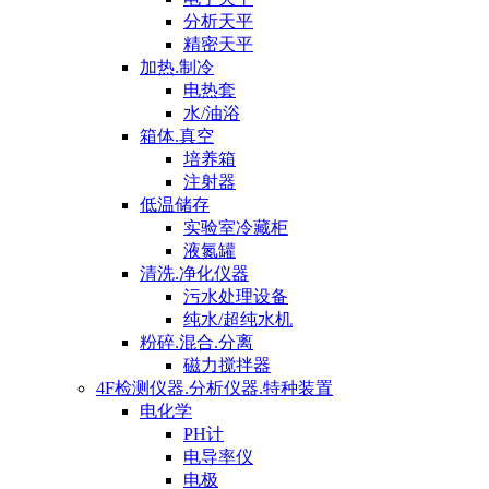
分析天平
精密天平
加热.制冷
电热套
水/油浴
箱体.真空
培养箱
注射器
低温储存
实验室冷藏柜
液氮罐
清洗.净化仪器
污水处理设备
纯水/超纯水机
粉碎.混合.分离
磁力搅拌器
4F检测仪器.分析仪器.特种装置
电化学
PH计
电导率仪
电极