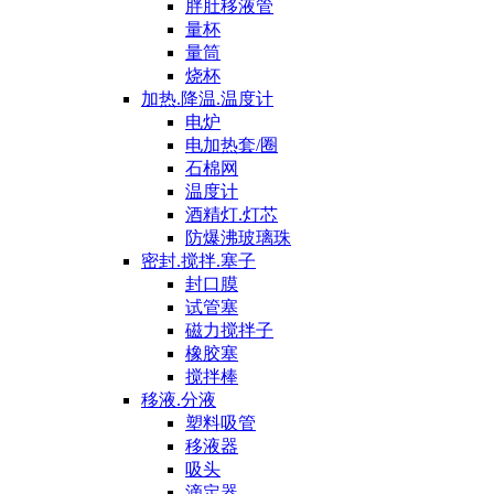
胖肚移液管
量杯
量筒
烧杯
加热.降温.温度计
电炉
电加热套/圈
石棉网
温度计
酒精灯.灯芯
防爆沸玻璃珠
密封.搅拌.塞子
封口膜
试管塞
磁力搅拌子
橡胶塞
搅拌棒
移液.分液
塑料吸管
移液器
吸头
滴定器