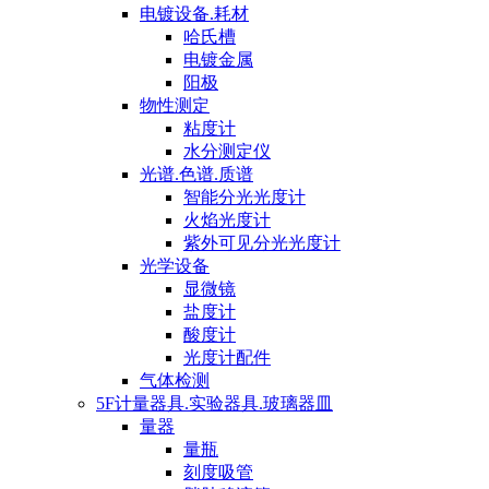
电镀设备.耗材
哈氏槽
电镀金属
阳极
物性测定
粘度计
水分测定仪
光谱.色谱.质谱
智能分光光度计
火焰光度计
紫外可见分光光度计
光学设备
显微镜
盐度计
酸度计
光度计配件
气体检测
5F计量器具.实验器具.玻璃器皿
量器
量瓶
刻度吸管