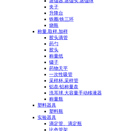
蒸馏器.蒸馏头.蒸馏球
夹子
升降台
铁圈/铁三环
烧瓶
称量.取样.加样
胶头滴管
药勺
胶头
称量纸
镊子
药物天平
一次性吸管
采样杯.采样管
铝盘/铝称量盘
洗耳球.大容量手动移液器
称量瓶
塑料器具
塑料瓶
实验器具
滴定管、滴定瓶
比色管架