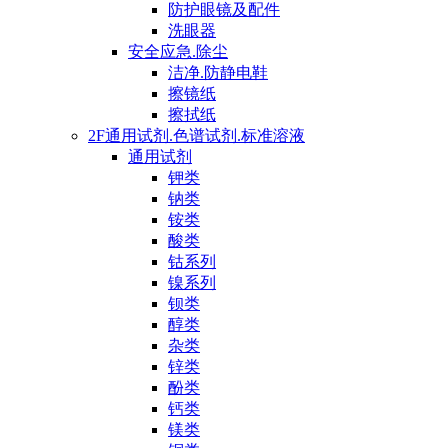
防护眼镜及配件
洗眼器
安全应急.除尘
洁净.防静电鞋
擦镜纸
擦拭纸
2F通用试剂.色谱试剂.标准溶液
通用试剂
钾类
钠类
铵类
酸类
钴系列
镍系列
钡类
醇类
杂类
锌类
酚类
钙类
镁类