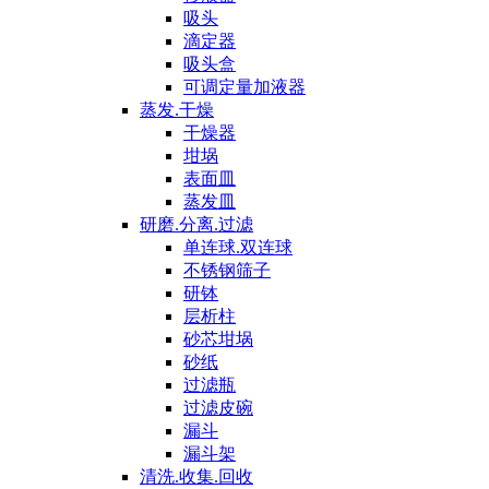
吸头
滴定器
吸头盒
可调定量加液器
蒸发.干燥
干燥器
坩埚
表面皿
蒸发皿
研磨.分离.过滤
单连球.双连球
不锈钢筛子
研钵
层析柱
砂芯坩埚
砂纸
过滤瓶
过滤皮碗
漏斗
漏斗架
清洗.收集.回收