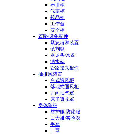
器皿柜
气瓶柜
药品柜
工作台
安全柜
管路/设备配件
紧急喷淋装置
试剂架
水龙头/水盆
滴水架
管路接头配件
抽排风装置
台式通风柜
落地式通风柜
万向抽气罩
原子吸收罩
身体防护
防护服.防化服
白大褂/实验衣
手套
口罩