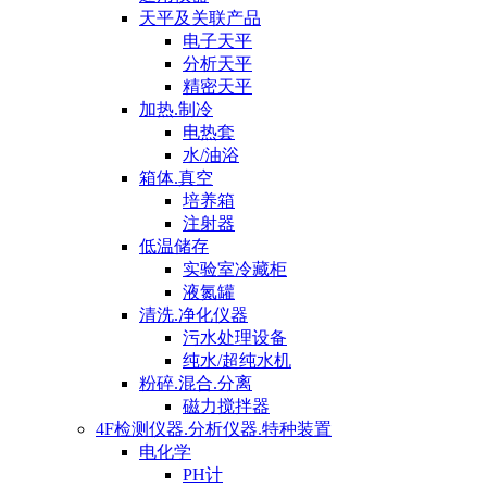
天平及关联产品
电子天平
分析天平
精密天平
加热.制冷
电热套
水/油浴
箱体.真空
培养箱
注射器
低温储存
实验室冷藏柜
液氮罐
清洗.净化仪器
污水处理设备
纯水/超纯水机
粉碎.混合.分离
磁力搅拌器
4F检测仪器.分析仪器.特种装置
电化学
PH计