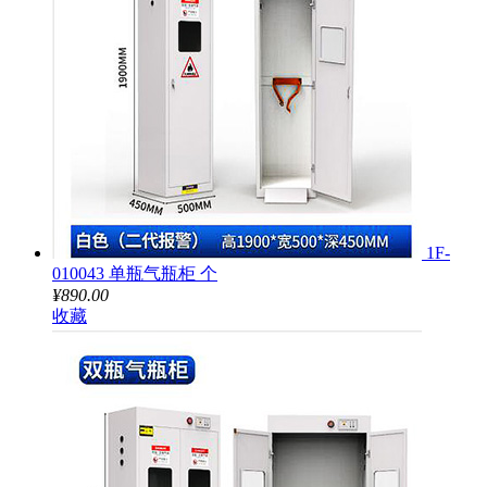
1F-
010043 单瓶气瓶柜 个
¥890.00
收藏