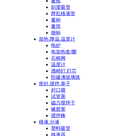
量瓶
刻度吸管
胖肚移液管
量杯
量筒
烧杯
加热.降温.温度计
电炉
电加热套/圈
石棉网
温度计
酒精灯.灯芯
防爆沸玻璃珠
密封.搅拌.塞子
封口膜
试管塞
磁力搅拌子
橡胶塞
搅拌棒
移液.分液
塑料吸管
移液器