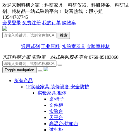
欢迎来到科研之家：科研家具、科研仪器、科研装备、科研试
剂、耗材品一站式采购平台！ 财富热线 ：段小姐
13544787745
会员登录
免费注册
我的订单
购物车
搜索
通用试剂
工业原料
实验室器具
实验室耗材
东旺科研之家|实验室一站式采购服务平台
0769-85183060
Toggle navigation
所有产品
1F实验家具.装修设备.安全防护
实验家具.柜体
桌/椅子
文件柜
实验台
天平台
高温台/烘箱台
试剂柜