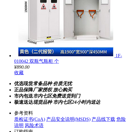
1F-
010042 双瓶气瓶柜 个
¥890.00
收藏
优选现货
常备品种 价质无忧
正品保障
厂家授权 放心购买
市内包送
市内七区免费送货到门
极速送达
现货品种 市内七区24小时内送达
参考资料
质检证书(CoA)
产品安全说明(MSDS)
产品线下载
危险
说明
风险术语
订购指南