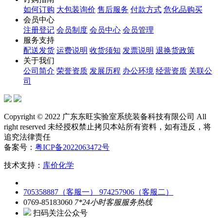
如何订购
大包装询价
售后服务
付款方式
危化品购买
会员中心
注册登记
会员制度
会员中心
会员管理
服务支持
配送发货
运费说明
收货须知
发票说明
退换货政策
关于我们
公司简介
荣誉资质
发展历程
办公环境
经营资质
关联公
司
Copyright © 2022 广东东旺实验室系统装备科技有限公司 All
right reserved 未经授权禁止拷贝本站所有资料，如有违反，将
追究法律责任
备案号：
粤ICP备2022063472号
技术支持：
库价化学
705358887（客服一）
974257906（客服二）
0769-85183060
7*24小时客服服务热线
扫码关注公众号