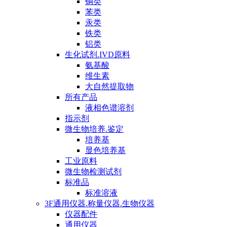
铜类
苯类
汞类
铁类
铝类
生化试剂.IVD原料
氨基酸
维生素
大自然提取物
所有产品
液相色谱溶剂
指示剂
微生物培养.鉴定
培养基
显色培养基
工业原料
微生物检测试剂
标准品
标准溶液
3F通用仪器.称量仪器.生物仪器
仪器配件
通用仪器