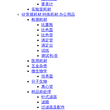
婆美计
实验室耗材
6F常规耗材.特殊耗材.办公用品
检测耗材
比重瓶
比色皿
比色管
滴定管
滴定台
试纸
测试包/盒
医用耗材
五金杂类
微生物学
培养皿
分子生物
离心管
样品前处理
针式滤器
滤膜
过滤器及配件