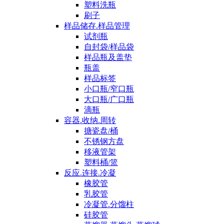
塑料洗瓶
刷子
样品储存.样品管理
试剂瓶
自封袋/样品袋
样品瓶及盖垫
瓶盖
样品标签
小口瓶/窄口瓶
大口瓶/广口瓶
滴瓶
容器.收纳.周转
搪瓷盘/桶
不锈钢方盘
移液管架
塑料桶/篮
反应.连接.冷凝
橡胶管
乳胶管
冷凝管.分馏柱
硅胶管