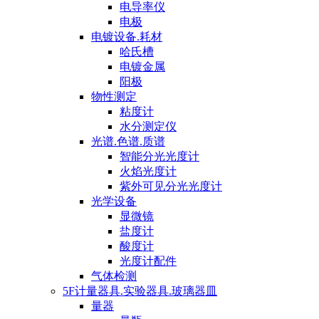
电导率仪
电极
电镀设备.耗材
哈氏槽
电镀金属
阳极
物性测定
粘度计
水分测定仪
光谱.色谱.质谱
智能分光光度计
火焰光度计
紫外可见分光光度计
光学设备
显微镜
盐度计
酸度计
光度计配件
气体检测
5F计量器具.实验器具.玻璃器皿
量器