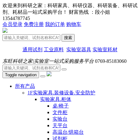
欢迎来到科研之家：科研家具、科研仪器、科研装备、科研试
剂、耗材品一站式采购平台！ 财富热线 ：段小姐
13544787745
会员登录
免费注册
我的订单
购物车
搜索
通用试剂
工业原料
实验室器具
实验室耗材
东旺科研之家|实验室一站式采购服务平台
0769-85183060
Toggle navigation
所有产品
1F实验家具.装修设备.安全防护
实验家具.柜体
桌/椅子
文件柜
实验台
天平台
高温台/烘箱台
试剂柜