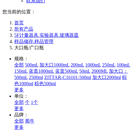
联系我们
您当前的位置：
首页
所有产品
5F计量器具.实验器具.玻璃器皿
样品储存.样品管理
大口瓶/广口瓶
规格：
全部
500mL
加大口1000mL
200mL
1000mL
250mL
100mL
150mL
蓝盖1000mL
蓝盖500mL
50mL
2000ML
加大口：
500mL
2500ml
ZITTAR-C16101-500ml
加大口2000ml
棕
色1000ml
棕色500ml
更多
单位：
全部
个
1个
更多
品牌：
全部
蜀牛
更多