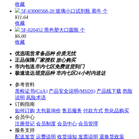
收藏
5F-03000568-20 玻璃小口试剂瓶 蜀牛 个
¥11.64
收藏
5F-020452 黑色塑大口圆瓶 个
¥6.00
收藏
优选现货
常备品种 价质无忧
正品保障
厂家授权 放心购买
市内包送
市内七区免费送货到门
极速送达
现货品种 市内七区24小时内送达
参考资料
质检证书(CoA)
产品安全说明(MSDS)
产品线下载
危险
说明
风险术语
订购指南
如何订购
大包装询价
售后服务
付款方式
危化品购买
会员中心
注册登记
会员制度
会员中心
会员管理
服务支持
配送发货
运费说明
收货须知
发票说明
退换货政策