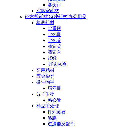
婆美计
实验室耗材
6F常规耗材.特殊耗材.办公用品
检测耗材
比重瓶
比色皿
比色管
滴定管
滴定台
试纸
测试包/盒
医用耗材
五金杂类
微生物学
培养皿
分子生物
离心管
样品前处理
针式滤器
滤膜
过滤器及配件