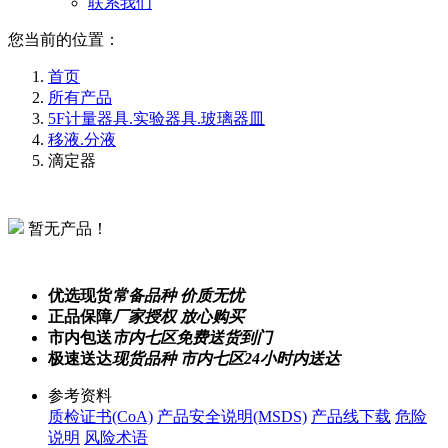
联系我们
您当前的位置：
首页
所有产品
5F计量器具.实验器具.玻璃器皿
移液.分液
滴定器
暂无产品！
优选现货
常备品种 价质无忧
正品保障
厂家授权 放心购买
市内包送
市内七区免费送货到门
极速送达
现货品种 市内七区24小时内送达
参考资料
质检证书(CoA)
产品安全说明(MSDS)
产品线下载
危险
说明
风险术语