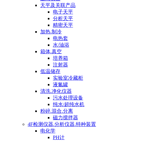
天平及关联产品
电子天平
分析天平
精密天平
加热.制冷
电热套
水/油浴
箱体.真空
培养箱
注射器
低温储存
实验室冷藏柜
液氮罐
清洗.净化仪器
污水处理设备
纯水/超纯水机
粉碎.混合.分离
磁力搅拌器
4F检测仪器.分析仪器.特种装置
电化学
PH计