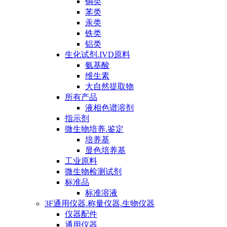
铜类
苯类
汞类
铁类
铝类
生化试剂.IVD原料
氨基酸
维生素
大自然提取物
所有产品
液相色谱溶剂
指示剂
微生物培养.鉴定
培养基
显色培养基
工业原料
微生物检测试剂
标准品
标准溶液
3F通用仪器.称量仪器.生物仪器
仪器配件
通用仪器