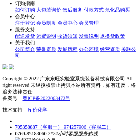
订购指南
如何订购
大包装询价
售后服务
付款方式
危化品购买
会员中心
注册登记
会员制度
会员中心
会员管理
服务支持
配送发货
运费说明
收货须知
发票说明
退换货政策
关于我们
公司简介
荣誉资质
发展历程
办公环境
经营资质
关联公
司
Copyright © 2022 广东东旺实验室系统装备科技有限公司 All
right reserved 未经授权禁止拷贝本站所有资料，如有违反，将
追究法律责任
备案号：
粤ICP备2022063472号
技术支持：
库价化学
705358887（客服一）
974257906（客服二）
0769-85183060
7*24小时客服服务热线