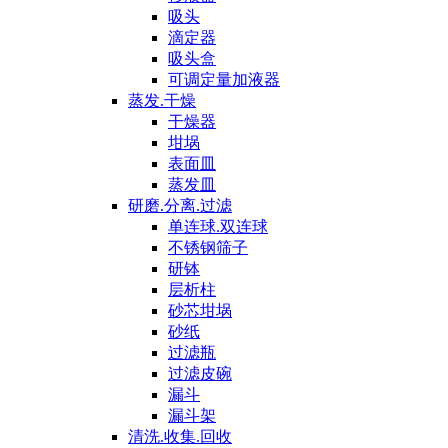
吸头
滴定器
吸头盒
可调定量加液器
蒸发.干燥
干燥器
坩埚
表面皿
蒸发皿
研磨.分离.过滤
单连球.双连球
不锈钢筛子
研钵
层析柱
砂芯坩埚
砂纸
过滤瓶
过滤皮碗
漏斗
漏斗架
清洗.收集.回收