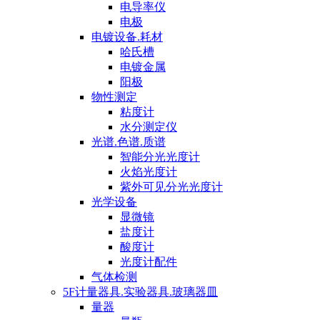
电导率仪
电极
电镀设备.耗材
哈氏槽
电镀金属
阳极
物性测定
粘度计
水分测定仪
光谱.色谱.质谱
智能分光光度计
火焰光度计
紫外可见分光光度计
光学设备
显微镜
盐度计
酸度计
光度计配件
气体检测
5F计量器具.实验器具.玻璃器皿
量器