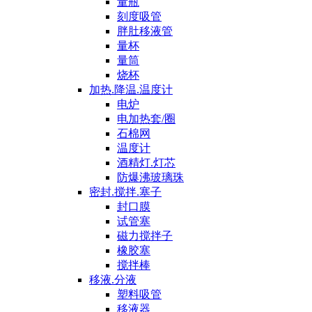
量瓶
刻度吸管
胖肚移液管
量杯
量筒
烧杯
加热.降温.温度计
电炉
电加热套/圈
石棉网
温度计
酒精灯.灯芯
防爆沸玻璃珠
密封.搅拌.塞子
封口膜
试管塞
磁力搅拌子
橡胶塞
搅拌棒
移液.分液
塑料吸管
移液器