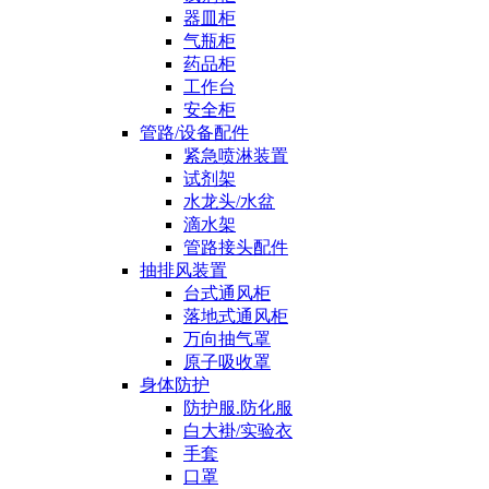
器皿柜
气瓶柜
药品柜
工作台
安全柜
管路/设备配件
紧急喷淋装置
试剂架
水龙头/水盆
滴水架
管路接头配件
抽排风装置
台式通风柜
落地式通风柜
万向抽气罩
原子吸收罩
身体防护
防护服.防化服
白大褂/实验衣
手套
口罩