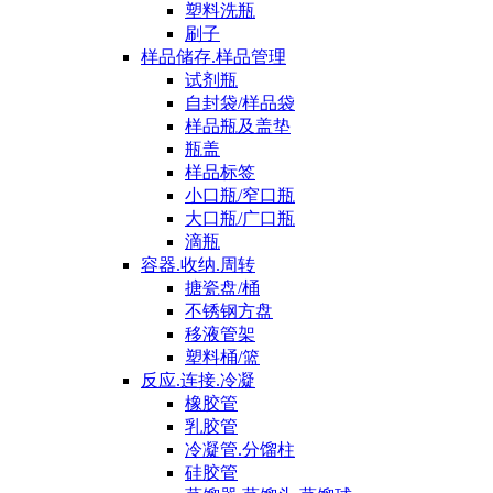
塑料洗瓶
刷子
样品储存.样品管理
试剂瓶
自封袋/样品袋
样品瓶及盖垫
瓶盖
样品标签
小口瓶/窄口瓶
大口瓶/广口瓶
滴瓶
容器.收纳.周转
搪瓷盘/桶
不锈钢方盘
移液管架
塑料桶/篮
反应.连接.冷凝
橡胶管
乳胶管
冷凝管.分馏柱
硅胶管