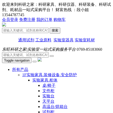
欢迎来到科研之家：科研家具、科研仪器、科研装备、科研试
剂、耗材品一站式采购平台！ 财富热线 ：段小姐
13544787745
会员登录
免费注册
我的订单
购物车
搜索
通用试剂
工业原料
实验室器具
实验室耗材
东旺科研之家|实验室一站式采购服务平台
0769-85183060
Toggle navigation
所有产品
1F实验家具.装修设备.安全防护
实验家具.柜体
桌/椅子
文件柜
实验台
天平台
高温台/烘箱台
试剂柜