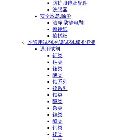
防护眼镜及配件
洗眼器
安全应急.除尘
洁净.防静电鞋
擦镜纸
擦拭纸
2F通用试剂.色谱试剂.标准溶液
通用试剂
钾类
钠类
铵类
酸类
钴系列
镍系列
钡类
醇类
杂类
锌类
酚类
钙类
镁类