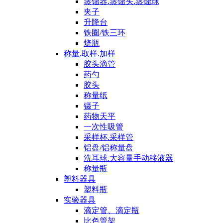
蒸馏器.蒸馏头.蒸馏球
夹子
升降台
铁圈/铁三环
烧瓶
称量.取样.加样
胶头滴管
药勺
胶头
称量纸
镊子
药物天平
一次性吸管
采样杯.采样管
铝盘/铝称量盘
洗耳球.大容量手动移液器
称量瓶
塑料器具
塑料瓶
实验器具
滴定管、滴定瓶
比色管架