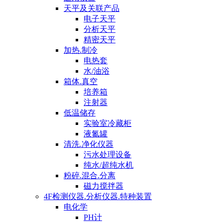
天平及关联产品
电子天平
分析天平
精密天平
加热.制冷
电热套
水/油浴
箱体.真空
培养箱
注射器
低温储存
实验室冷藏柜
液氮罐
清洗.净化仪器
污水处理设备
纯水/超纯水机
粉碎.混合.分离
磁力搅拌器
4F检测仪器.分析仪器.特种装置
电化学
PH计