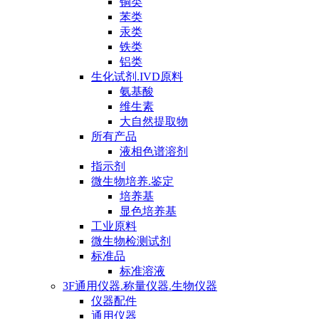
铜类
苯类
汞类
铁类
铝类
生化试剂.IVD原料
氨基酸
维生素
大自然提取物
所有产品
液相色谱溶剂
指示剂
微生物培养.鉴定
培养基
显色培养基
工业原料
微生物检测试剂
标准品
标准溶液
3F通用仪器.称量仪器.生物仪器
仪器配件
通用仪器