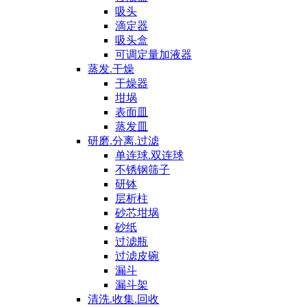
吸头
滴定器
吸头盒
可调定量加液器
蒸发.干燥
干燥器
坩埚
表面皿
蒸发皿
研磨.分离.过滤
单连球.双连球
不锈钢筛子
研钵
层析柱
砂芯坩埚
砂纸
过滤瓶
过滤皮碗
漏斗
漏斗架
清洗.收集.回收