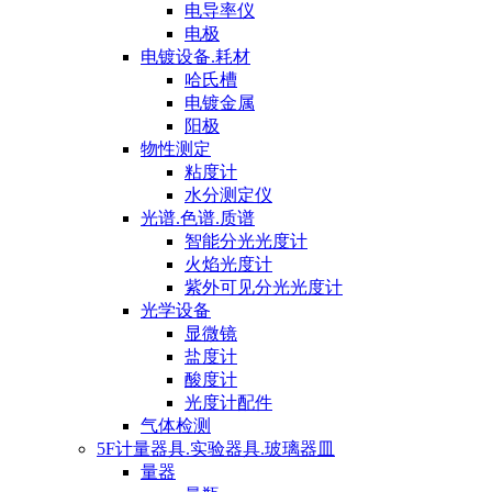
电导率仪
电极
电镀设备.耗材
哈氏槽
电镀金属
阳极
物性测定
粘度计
水分测定仪
光谱.色谱.质谱
智能分光光度计
火焰光度计
紫外可见分光光度计
光学设备
显微镜
盐度计
酸度计
光度计配件
气体检测
5F计量器具.实验器具.玻璃器皿
量器