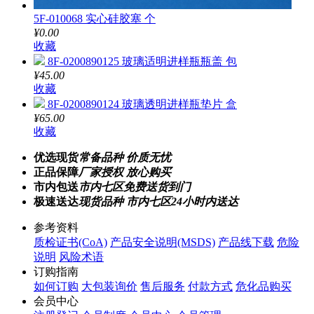
5F-010068 实心硅胶塞 个
¥0.00
收藏
8F-0200890125 玻璃适明进样瓶瓶盖 包
¥45.00
收藏
8F-0200890124 玻璃透明进样瓶垫片 盒
¥65.00
收藏
优选现货
常备品种 价质无忧
正品保障
厂家授权 放心购买
市内包送
市内七区免费送货到门
极速送达
现货品种 市内七区24小时内送达
参考资料
质检证书(CoA)
产品安全说明(MSDS)
产品线下载
危险
说明
风险术语
订购指南
如何订购
大包装询价
售后服务
付款方式
危化品购买
会员中心