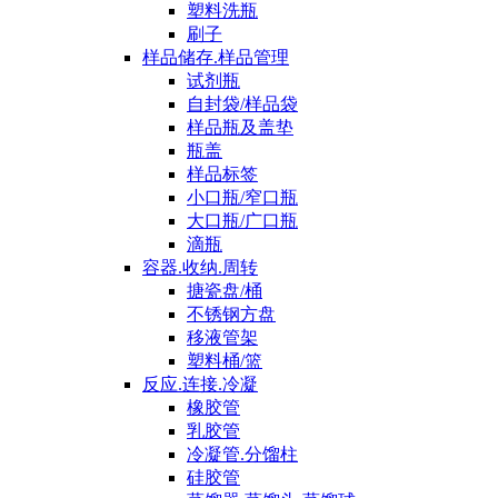
塑料洗瓶
刷子
样品储存.样品管理
试剂瓶
自封袋/样品袋
样品瓶及盖垫
瓶盖
样品标签
小口瓶/窄口瓶
大口瓶/广口瓶
滴瓶
容器.收纳.周转
搪瓷盘/桶
不锈钢方盘
移液管架
塑料桶/篮
反应.连接.冷凝
橡胶管
乳胶管
冷凝管.分馏柱
硅胶管