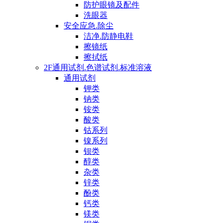
防护眼镜及配件
洗眼器
安全应急.除尘
洁净.防静电鞋
擦镜纸
擦拭纸
2F通用试剂.色谱试剂.标准溶液
通用试剂
钾类
钠类
铵类
酸类
钴系列
镍系列
钡类
醇类
杂类
锌类
酚类
钙类
镁类