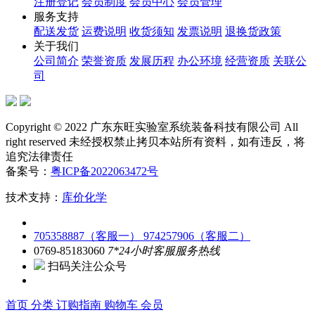
注册登记
会员制度
会员中心
会员管理
服务支持
配送发货
运费说明
收货须知
发票说明
退换货政策
关于我们
公司简介
荣誉资质
发展历程
办公环境
经营资质
关联公
司
Copyright © 2022 广东东旺实验室系统装备科技有限公司 All
right reserved 未经授权禁止拷贝本站所有资料，如有违反，将
追究法律责任
备案号：
粤ICP备2022063472号
技术支持：
库价化学
705358887（客服一）
974257906（客服二）
0769-85183060
7*24小时客服服务热线
扫码关注公众号
首页
分类
订购指南
购物车
会员