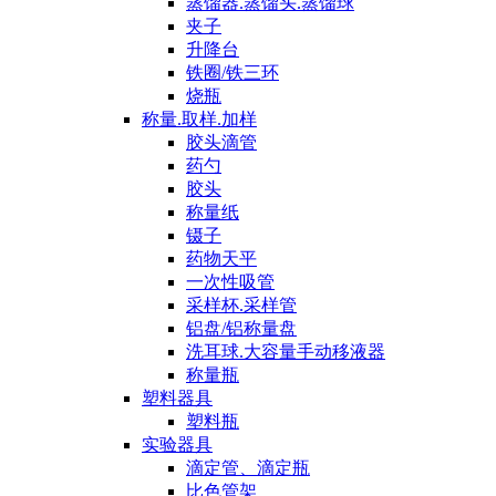
蒸馏器.蒸馏头.蒸馏球
夹子
升降台
铁圈/铁三环
烧瓶
称量.取样.加样
胶头滴管
药勺
胶头
称量纸
镊子
药物天平
一次性吸管
采样杯.采样管
铝盘/铝称量盘
洗耳球.大容量手动移液器
称量瓶
塑料器具
塑料瓶
实验器具
滴定管、滴定瓶
比色管架