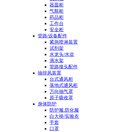
器皿柜
气瓶柜
药品柜
工作台
安全柜
管路/设备配件
紧急喷淋装置
试剂架
水龙头/水盆
滴水架
管路接头配件
抽排风装置
台式通风柜
落地式通风柜
万向抽气罩
原子吸收罩
身体防护
防护服.防化服
白大褂/实验衣
手套
口罩