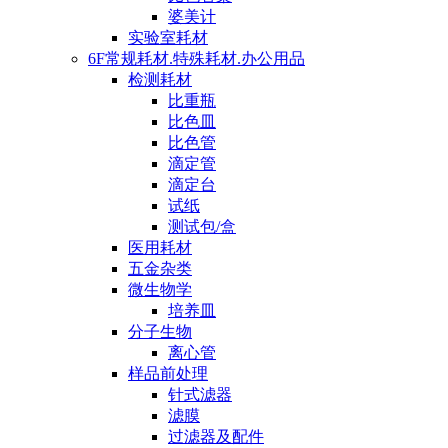
婆美计
实验室耗材
6F常规耗材.特殊耗材.办公用品
检测耗材
比重瓶
比色皿
比色管
滴定管
滴定台
试纸
测试包/盒
医用耗材
五金杂类
微生物学
培养皿
分子生物
离心管
样品前处理
针式滤器
滤膜
过滤器及配件