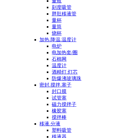
量瓶
刻度吸管
胖肚移液管
量杯
量筒
烧杯
加热.降温.温度计
电炉
电加热套/圈
石棉网
温度计
酒精灯.灯芯
防爆沸玻璃珠
密封.搅拌.塞子
封口膜
试管塞
磁力搅拌子
橡胶塞
搅拌棒
移液.分液
塑料吸管
移液器