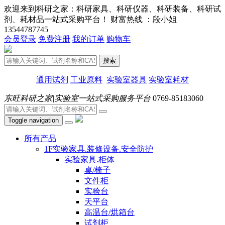
欢迎来到科研之家：科研家具、科研仪器、科研装备、科研试
剂、耗材品一站式采购平台！ 财富热线 ：段小姐
13544787745
会员登录
免费注册
我的订单
购物车
搜索
通用试剂
工业原料
实验室器具
实验室耗材
东旺科研之家|实验室一站式采购服务平台
0769-85183060
Toggle navigation
所有产品
1F实验家具.装修设备.安全防护
实验家具.柜体
桌/椅子
文件柜
实验台
天平台
高温台/烘箱台
试剂柜