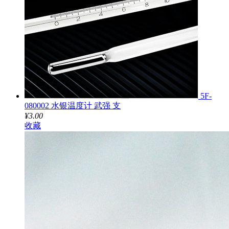
5F-
080002 水银温度计 武强 支
¥3.00
收藏