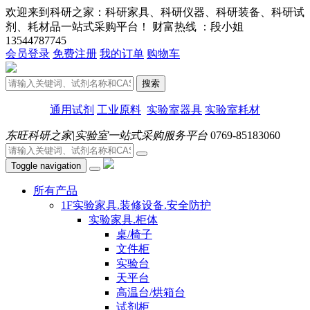
欢迎来到科研之家：科研家具、科研仪器、科研装备、科研试
剂、耗材品一站式采购平台！ 财富热线 ：段小姐
13544787745
会员登录
免费注册
我的订单
购物车
搜索
通用试剂
工业原料
实验室器具
实验室耗材
东旺科研之家|实验室一站式采购服务平台
0769-85183060
Toggle navigation
所有产品
1F实验家具.装修设备.安全防护
实验家具.柜体
桌/椅子
文件柜
实验台
天平台
高温台/烘箱台
试剂柜