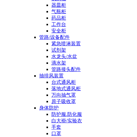
器皿柜
气瓶柜
药品柜
工作台
安全柜
管路/设备配件
紧急喷淋装置
试剂架
水龙头/水盆
滴水架
管路接头配件
抽排风装置
台式通风柜
落地式通风柜
万向抽气罩
原子吸收罩
身体防护
防护服.防化服
白大褂/实验衣
手套
口罩