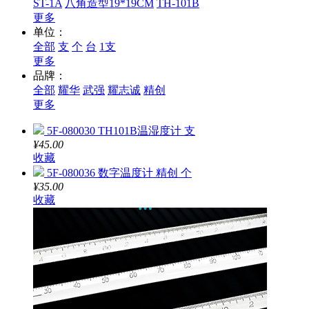
ST-1A
八角造型19*19CM
TH-101B
更多
单位：
全部
支
个
台
1支
更多
品牌：
全部
耀华
武强
耀志诚
精创
更多
5F-080030 TH101B温湿度计 支
¥45.00
收藏
5F-080036 数字温度计 精创 个
¥35.00
收藏