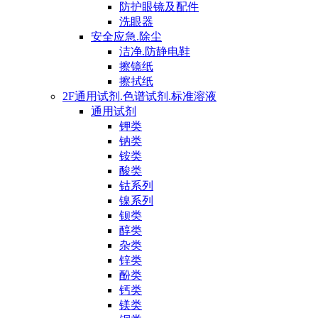
防护眼镜及配件
洗眼器
安全应急.除尘
洁净.防静电鞋
擦镜纸
擦拭纸
2F通用试剂.色谱试剂.标准溶液
通用试剂
钾类
钠类
铵类
酸类
钴系列
镍系列
钡类
醇类
杂类
锌类
酚类
钙类
镁类