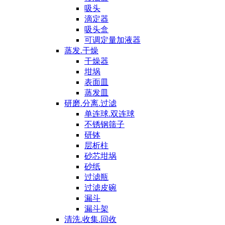
吸头
滴定器
吸头盒
可调定量加液器
蒸发.干燥
干燥器
坩埚
表面皿
蒸发皿
研磨.分离.过滤
单连球.双连球
不锈钢筛子
研钵
层析柱
砂芯坩埚
砂纸
过滤瓶
过滤皮碗
漏斗
漏斗架
清洗.收集.回收