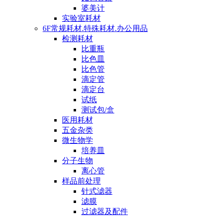
婆美计
实验室耗材
6F常规耗材.特殊耗材.办公用品
检测耗材
比重瓶
比色皿
比色管
滴定管
滴定台
试纸
测试包/盒
医用耗材
五金杂类
微生物学
培养皿
分子生物
离心管
样品前处理
针式滤器
滤膜
过滤器及配件