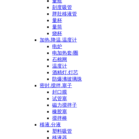
量瓶
刻度吸管
胖肚移液管
量杯
量筒
烧杯
加热.降温.温度计
电炉
电加热套/圈
石棉网
温度计
酒精灯.灯芯
防爆沸玻璃珠
密封.搅拌.塞子
封口膜
试管塞
磁力搅拌子
橡胶塞
搅拌棒
移液.分液
塑料吸管
移液器