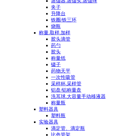
蒸馏器.蒸馏头.蒸馏球
夹子
升降台
铁圈/铁三环
烧瓶
称量.取样.加样
胶头滴管
药勺
胶头
称量纸
镊子
药物天平
一次性吸管
采样杯.采样管
铝盘/铝称量盘
洗耳球.大容量手动移液器
称量瓶
塑料器具
塑料瓶
实验器具
滴定管、滴定瓶
比色管架