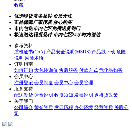
收藏
优选现货
常备品种 价质无忧
正品保障
厂家授权 放心购买
市内包送
市内七区免费送货到门
极速送达
现货品种 市内七区24小时内送达
参考资料
质检证书(CoA)
产品安全说明(MSDS)
产品线下载
危险
说明
风险术语
订购指南
如何订购
大包装询价
售后服务
付款方式
危化品购买
会员中心
注册登记
会员制度
会员中心
会员管理
服务支持
配送发货
运费说明
收货须知
发票说明
退换货政策
关于我们
公司简介
荣誉资质
发展历程
办公环境
经营资质
关联公
司