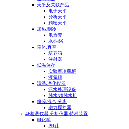
天平及关联产品
电子天平
分析天平
精密天平
加热.制冷
电热套
水/油浴
箱体.真空
培养箱
注射器
低温储存
实验室冷藏柜
液氮罐
清洗.净化仪器
污水处理设备
纯水/超纯水机
粉碎.混合.分离
磁力搅拌器
4F检测仪器.分析仪器.特种装置
电化学
PH计