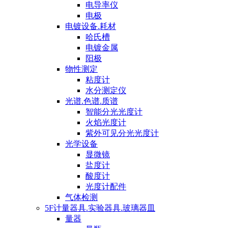
电导率仪
电极
电镀设备.耗材
哈氏槽
电镀金属
阳极
物性测定
粘度计
水分测定仪
光谱.色谱.质谱
智能分光光度计
火焰光度计
紫外可见分光光度计
光学设备
显微镜
盐度计
酸度计
光度计配件
气体检测
5F计量器具.实验器具.玻璃器皿
量器