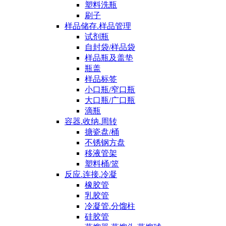
塑料洗瓶
刷子
样品储存.样品管理
试剂瓶
自封袋/样品袋
样品瓶及盖垫
瓶盖
样品标签
小口瓶/窄口瓶
大口瓶/广口瓶
滴瓶
容器.收纳.周转
搪瓷盘/桶
不锈钢方盘
移液管架
塑料桶/篮
反应.连接.冷凝
橡胶管
乳胶管
冷凝管.分馏柱
硅胶管