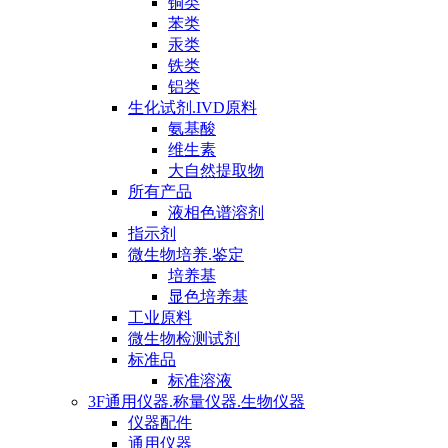
铜类
苯类
汞类
铁类
铝类
生化试剂.IVD原料
氨基酸
维生素
大自然提取物
所有产品
液相色谱溶剂
指示剂
微生物培养.鉴定
培养基
显色培养基
工业原料
微生物检测试剂
标准品
标准溶液
3F通用仪器.称量仪器.生物仪器
仪器配件
通用仪器