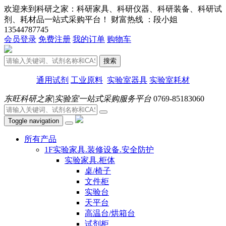
欢迎来到科研之家：科研家具、科研仪器、科研装备、科研试
剂、耗材品一站式采购平台！ 财富热线 ：段小姐
13544787745
会员登录
免费注册
我的订单
购物车
搜索
通用试剂
工业原料
实验室器具
实验室耗材
东旺科研之家|实验室一站式采购服务平台
0769-85183060
Toggle navigation
所有产品
1F实验家具.装修设备.安全防护
实验家具.柜体
桌/椅子
文件柜
实验台
天平台
高温台/烘箱台
试剂柜