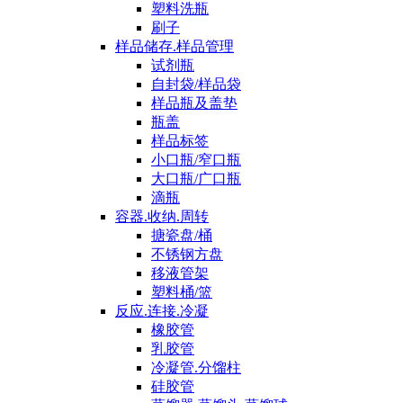
塑料洗瓶
刷子
样品储存.样品管理
试剂瓶
自封袋/样品袋
样品瓶及盖垫
瓶盖
样品标签
小口瓶/窄口瓶
大口瓶/广口瓶
滴瓶
容器.收纳.周转
搪瓷盘/桶
不锈钢方盘
移液管架
塑料桶/篮
反应.连接.冷凝
橡胶管
乳胶管
冷凝管.分馏柱
硅胶管