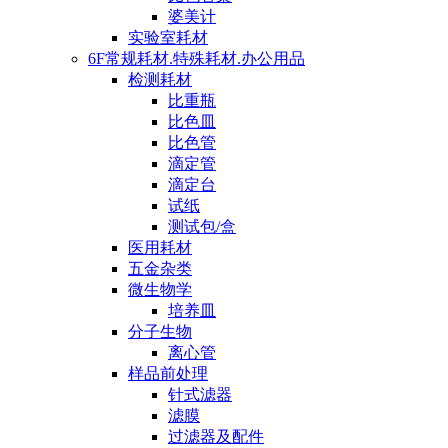
婆美计
实验室耗材
6F常规耗材.特殊耗材.办公用品
检测耗材
比重瓶
比色皿
比色管
滴定管
滴定台
试纸
测试包/盒
医用耗材
五金杂类
微生物学
培养皿
分子生物
离心管
样品前处理
针式滤器
滤膜
过滤器及配件