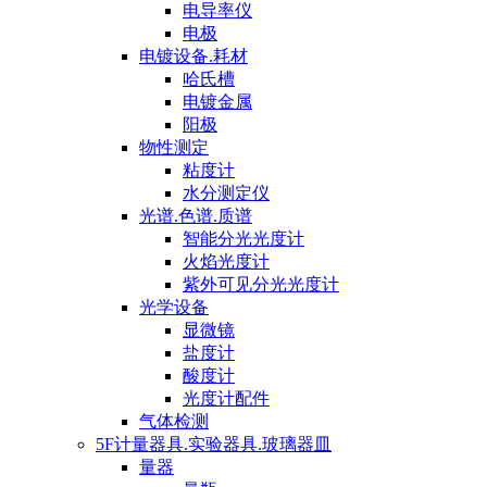
电导率仪
电极
电镀设备.耗材
哈氏槽
电镀金属
阳极
物性测定
粘度计
水分测定仪
光谱.色谱.质谱
智能分光光度计
火焰光度计
紫外可见分光光度计
光学设备
显微镜
盐度计
酸度计
光度计配件
气体检测
5F计量器具.实验器具.玻璃器皿
量器