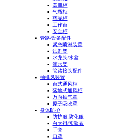
器皿柜
气瓶柜
药品柜
工作台
安全柜
管路/设备配件
紧急喷淋装置
试剂架
水龙头/水盆
滴水架
管路接头配件
抽排风装置
台式通风柜
落地式通风柜
万向抽气罩
原子吸收罩
身体防护
防护服.防化服
白大褂/实验衣
手套
口罩