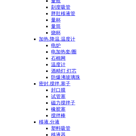
量瓶
刻度吸管
胖肚移液管
量杯
量筒
烧杯
加热.降温.温度计
电炉
电加热套/圈
石棉网
温度计
酒精灯.灯芯
防爆沸玻璃珠
密封.搅拌.塞子
封口膜
试管塞
磁力搅拌子
橡胶塞
搅拌棒
移液.分液
塑料吸管
移液器