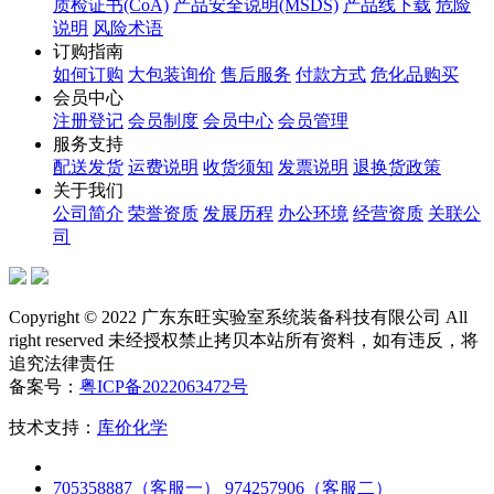
质检证书(CoA)
产品安全说明(MSDS)
产品线下载
危险
说明
风险术语
订购指南
如何订购
大包装询价
售后服务
付款方式
危化品购买
会员中心
注册登记
会员制度
会员中心
会员管理
服务支持
配送发货
运费说明
收货须知
发票说明
退换货政策
关于我们
公司简介
荣誉资质
发展历程
办公环境
经营资质
关联公
司
Copyright © 2022 广东东旺实验室系统装备科技有限公司 All
right reserved 未经授权禁止拷贝本站所有资料，如有违反，将
追究法律责任
备案号：
粤ICP备2022063472号
技术支持：
库价化学
705358887（客服一）
974257906（客服二）