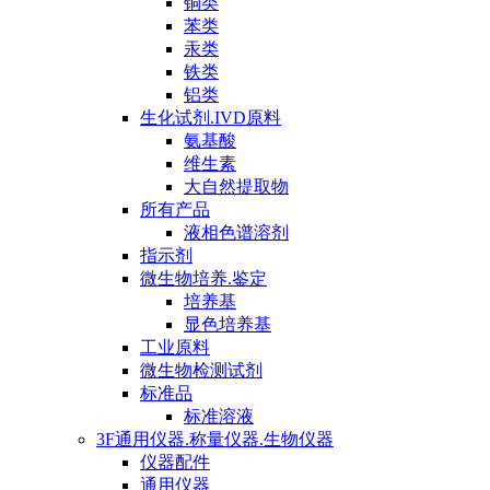
铜类
苯类
汞类
铁类
铝类
生化试剂.IVD原料
氨基酸
维生素
大自然提取物
所有产品
液相色谱溶剂
指示剂
微生物培养.鉴定
培养基
显色培养基
工业原料
微生物检测试剂
标准品
标准溶液
3F通用仪器.称量仪器.生物仪器
仪器配件
通用仪器