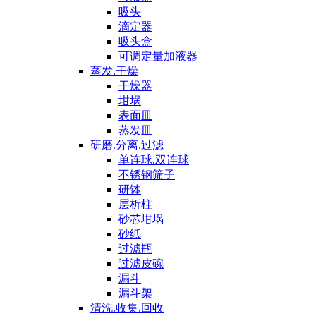
吸头
滴定器
吸头盒
可调定量加液器
蒸发.干燥
干燥器
坩埚
表面皿
蒸发皿
研磨.分离.过滤
单连球.双连球
不锈钢筛子
研钵
层析柱
砂芯坩埚
砂纸
过滤瓶
过滤皮碗
漏斗
漏斗架
清洗.收集.回收