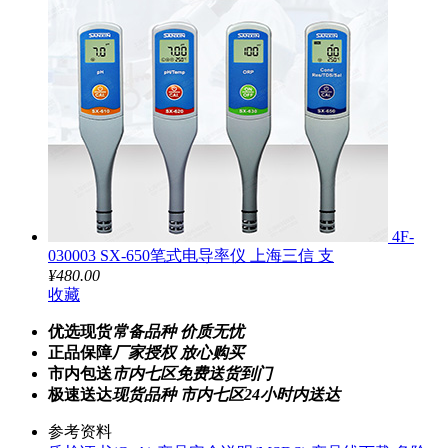
4F-
030003 SX-650笔式电导率仪 上海三信 支
¥480.00
收藏
优选现货
常备品种 价质无忧
正品保障
厂家授权 放心购买
市内包送
市内七区免费送货到门
极速送达
现货品种 市内七区24小时内送达
参考资料