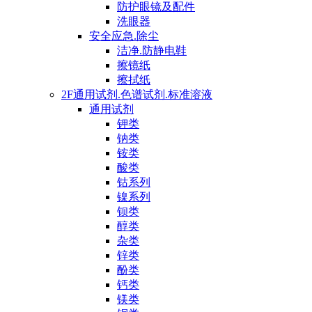
防护眼镜及配件
洗眼器
安全应急.除尘
洁净.防静电鞋
擦镜纸
擦拭纸
2F通用试剂.色谱试剂.标准溶液
通用试剂
钾类
钠类
铵类
酸类
钴系列
镍系列
钡类
醇类
杂类
锌类
酚类
钙类
镁类