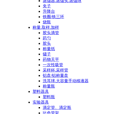
蒸馏器.蒸馏头.蒸馏球
夹子
升降台
铁圈/铁三环
烧瓶
称量.取样.加样
胶头滴管
药勺
胶头
称量纸
镊子
药物天平
一次性吸管
采样杯.采样管
铝盘/铝称量盘
洗耳球.大容量手动移液器
称量瓶
塑料器具
塑料瓶
实验器具
滴定管、滴定瓶
比色管架