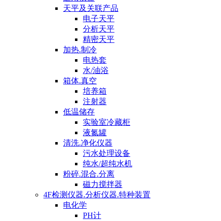
天平及关联产品
电子天平
分析天平
精密天平
加热.制冷
电热套
水/油浴
箱体.真空
培养箱
注射器
低温储存
实验室冷藏柜
液氮罐
清洗.净化仪器
污水处理设备
纯水/超纯水机
粉碎.混合.分离
磁力搅拌器
4F检测仪器.分析仪器.特种装置
电化学
PH计