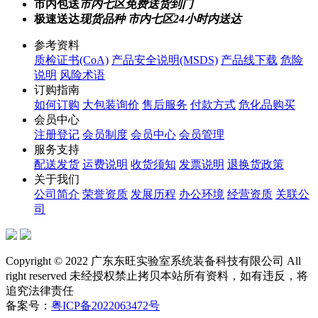
市内包送
市内七区免费送货到门
极速送达
现货品种 市内七区24小时内送达
参考资料
质检证书(CoA)
产品安全说明(MSDS)
产品线下载
危险
说明
风险术语
订购指南
如何订购
大包装询价
售后服务
付款方式
危化品购买
会员中心
注册登记
会员制度
会员中心
会员管理
服务支持
配送发货
运费说明
收货须知
发票说明
退换货政策
关于我们
公司简介
荣誉资质
发展历程
办公环境
经营资质
关联公
司
Copyright © 2022 广东东旺实验室系统装备科技有限公司 All
right reserved 未经授权禁止拷贝本站所有资料，如有违反，将
追究法律责任
备案号：
粤ICP备2022063472号