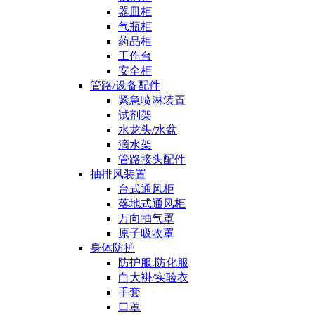
器皿柜
气瓶柜
药品柜
工作台
安全柜
管路/设备配件
紧急喷淋装置
试剂架
水龙头/水盆
滴水架
管路接头配件
抽排风装置
台式通风柜
落地式通风柜
万向抽气罩
原子吸收罩
身体防护
防护服.防化服
白大褂/实验衣
手套
口罩