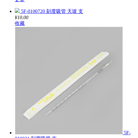
5F-0100720 刻度吸管 天玻 支
¥10.00
收藏
5F-