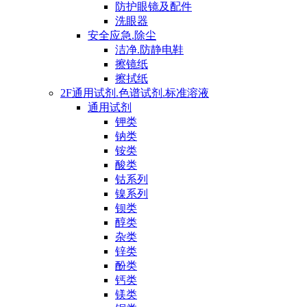
防护眼镜及配件
洗眼器
安全应急.除尘
洁净.防静电鞋
擦镜纸
擦拭纸
2F通用试剂.色谱试剂.标准溶液
通用试剂
钾类
钠类
铵类
酸类
钴系列
镍系列
钡类
醇类
杂类
锌类
酚类
钙类
镁类