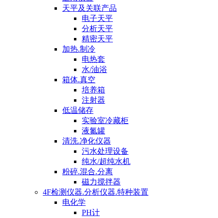
天平及关联产品
电子天平
分析天平
精密天平
加热.制冷
电热套
水/油浴
箱体.真空
培养箱
注射器
低温储存
实验室冷藏柜
液氮罐
清洗.净化仪器
污水处理设备
纯水/超纯水机
粉碎.混合.分离
磁力搅拌器
4F检测仪器.分析仪器.特种装置
电化学
PH计