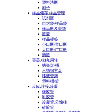
塑料洗瓶
刷子
样品储存.样品管理
试剂瓶
自封袋/样品袋
样品瓶及盖垫
瓶盖
样品标签
小口瓶/窄口瓶
大口瓶/广口瓶
滴瓶
容器.收纳.周转
搪瓷盘/桶
不锈钢方盘
移液管架
塑料桶/篮
反应.连接.冷凝
橡胶管
乳胶管
冷凝管.分馏柱
硅胶管