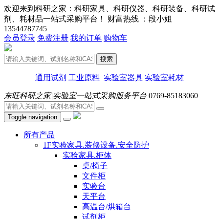
欢迎来到科研之家：科研家具、科研仪器、科研装备、科研试
剂、耗材品一站式采购平台！ 财富热线 ：段小姐
13544787745
会员登录
免费注册
我的订单
购物车
搜索
通用试剂
工业原料
实验室器具
实验室耗材
东旺科研之家|实验室一站式采购服务平台
0769-85183060
Toggle navigation
所有产品
1F实验家具.装修设备.安全防护
实验家具.柜体
桌/椅子
文件柜
实验台
天平台
高温台/烘箱台
试剂柜