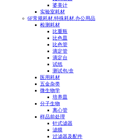
婆美计
实验室耗材
6F常规耗材.特殊耗材.办公用品
检测耗材
比重瓶
比色皿
比色管
滴定管
滴定台
试纸
测试包/盒
医用耗材
五金杂类
微生物学
培养皿
分子生物
离心管
样品前处理
针式滤器
滤膜
过滤器及配件