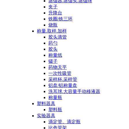
蒸馏器.蒸馏头.蒸馏球
夹子
升降台
铁圈/铁三环
烧瓶
称量.取样.加样
胶头滴管
药勺
胶头
称量纸
镊子
药物天平
一次性吸管
采样杯.采样管
铝盘/铝称量盘
洗耳球.大容量手动移液器
称量瓶
塑料器具
塑料瓶
实验器具
滴定管、滴定瓶
比色管架