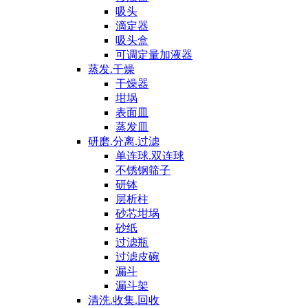
吸头
滴定器
吸头盒
可调定量加液器
蒸发.干燥
干燥器
坩埚
表面皿
蒸发皿
研磨.分离.过滤
单连球.双连球
不锈钢筛子
研钵
层析柱
砂芯坩埚
砂纸
过滤瓶
过滤皮碗
漏斗
漏斗架
清洗.收集.回收