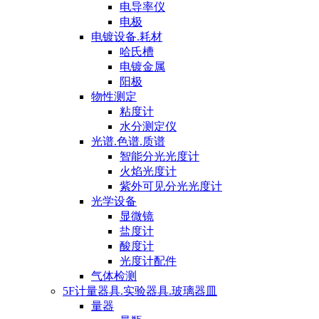
电导率仪
电极
电镀设备.耗材
哈氏槽
电镀金属
阳极
物性测定
粘度计
水分测定仪
光谱.色谱.质谱
智能分光光度计
火焰光度计
紫外可见分光光度计
光学设备
显微镜
盐度计
酸度计
光度计配件
气体检测
5F计量器具.实验器具.玻璃器皿
量器