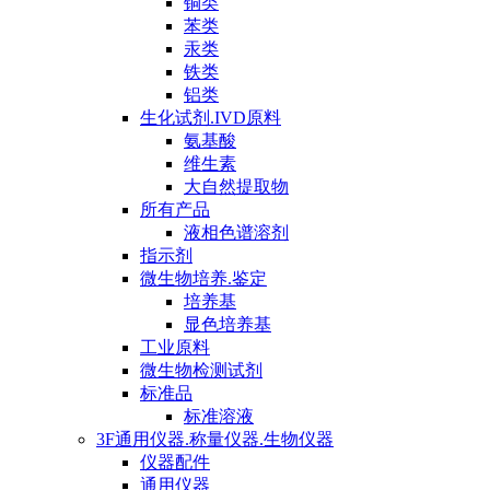
铜类
苯类
汞类
铁类
铝类
生化试剂.IVD原料
氨基酸
维生素
大自然提取物
所有产品
液相色谱溶剂
指示剂
微生物培养.鉴定
培养基
显色培养基
工业原料
微生物检测试剂
标准品
标准溶液
3F通用仪器.称量仪器.生物仪器
仪器配件
通用仪器