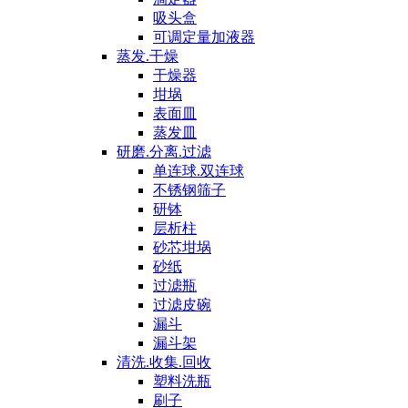
吸头盒
可调定量加液器
蒸发.干燥
干燥器
坩埚
表面皿
蒸发皿
研磨.分离.过滤
单连球.双连球
不锈钢筛子
研钵
层析柱
砂芯坩埚
砂纸
过滤瓶
过滤皮碗
漏斗
漏斗架
清洗.收集.回收
塑料洗瓶
刷子