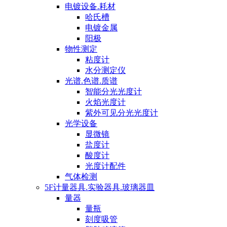
电镀设备.耗材
哈氏槽
电镀金属
阳极
物性测定
粘度计
水分测定仪
光谱.色谱.质谱
智能分光光度计
火焰光度计
紫外可见分光光度计
光学设备
显微镜
盐度计
酸度计
光度计配件
气体检测
5F计量器具.实验器具.玻璃器皿
量器
量瓶
刻度吸管