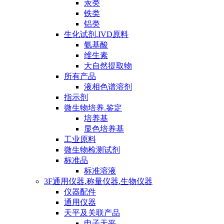
汞类
铁类
铝类
生化试剂.IVD原料
氨基酸
维生素
大自然提取物
所有产品
液相色谱溶剂
指示剂
微生物培养.鉴定
培养基
显色培养基
工业原料
微生物检测试剂
标准品
标准溶液
3F通用仪器.称量仪器.生物仪器
仪器配件
通用仪器
天平及关联产品
电子天平