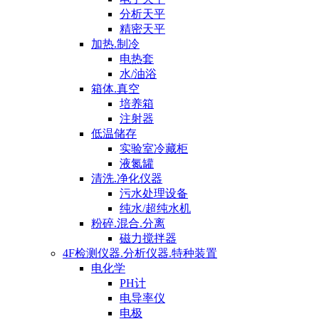
分析天平
精密天平
加热.制冷
电热套
水/油浴
箱体.真空
培养箱
注射器
低温储存
实验室冷藏柜
液氮罐
清洗.净化仪器
污水处理设备
纯水/超纯水机
粉碎.混合.分离
磁力搅拌器
4F检测仪器.分析仪器.特种装置
电化学
PH计
电导率仪
电极