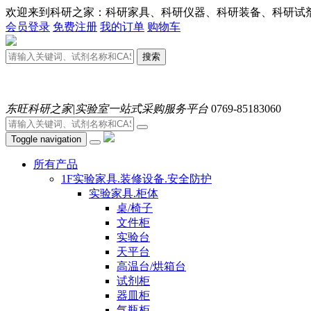
欢迎来到科研之家：科研家具、科研仪器、科研装备、科研试剂、耗材
会员登录
免费注册
我的订单
购物车
搜索
东旺科研之家|实验室一站式采购服务平台
0769-85183060
Toggle navigation
所有产品
1F实验家具.装修设备.安全防护
实验家具.柜体
桌/椅子
文件柜
实验台
天平台
高温台/烘箱台
试剂柜
器皿柜
气瓶柜