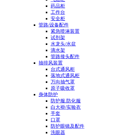
药品柜
工作台
安全柜
管路/设备配件
紧急喷淋装置
试剂架
水龙头/水盆
滴水架
管路接头配件
抽排风装置
台式通风柜
落地式通风柜
万向抽气罩
原子吸收罩
身体防护
防护服.防化服
白大褂/实验衣
手套
口罩
防护眼镜及配件
洗眼器