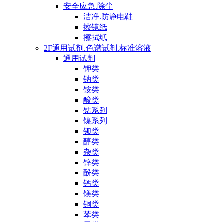
安全应急.除尘
洁净.防静电鞋
擦镜纸
擦拭纸
2F通用试剂.色谱试剂.标准溶液
通用试剂
钾类
钠类
铵类
酸类
钴系列
镍系列
钡类
醇类
杂类
锌类
酚类
钙类
镁类
铜类
苯类