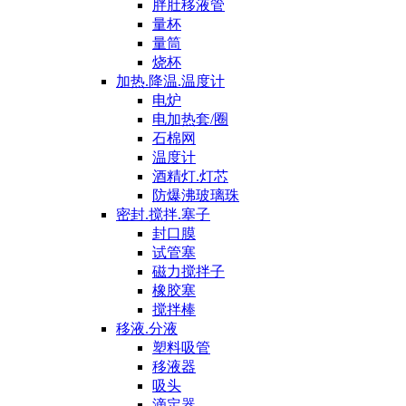
胖肚移液管
量杯
量筒
烧杯
加热.降温.温度计
电炉
电加热套/圈
石棉网
温度计
酒精灯.灯芯
防爆沸玻璃珠
密封.搅拌.塞子
封口膜
试管塞
磁力搅拌子
橡胶塞
搅拌棒
移液.分液
塑料吸管
移液器
吸头
滴定器