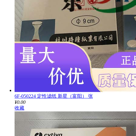
6F-050224 定性滤纸 新星（富阳） 张
¥0.00
收藏