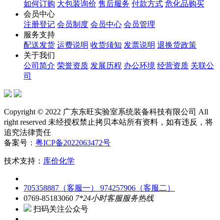
如何订购
大包装询价
售后服务
付款方式
危化品购买
会员中心
注册登记
会员制度
会员中心
会员管理
服务支持
配送发货
运费说明
收货须知
发票说明
退换货政策
关于我们
公司简介
荣誉资质
发展历程
办公环境
经营资质
关联公
司
Copyright © 2022 广东东旺实验室系统装备科技有限公司 All
right reserved 未经授权禁止拷贝本站所有资料，如有违反，将
追究法律责任
备案号：
粤ICP备2022063472号
技术支持：
库价化学
705358887（客服一）
974257906（客服二）
0769-85183060
7*24小时客服服务热线
扫码关注公众号