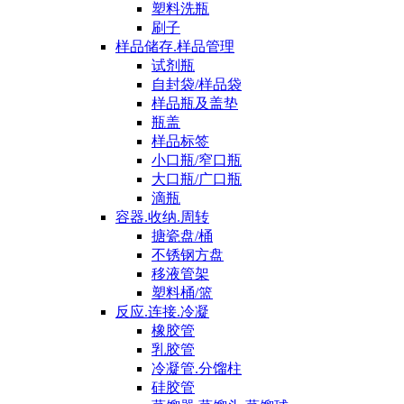
塑料洗瓶
刷子
样品储存.样品管理
试剂瓶
自封袋/样品袋
样品瓶及盖垫
瓶盖
样品标签
小口瓶/窄口瓶
大口瓶/广口瓶
滴瓶
容器.收纳.周转
搪瓷盘/桶
不锈钢方盘
移液管架
塑料桶/篮
反应.连接.冷凝
橡胶管
乳胶管
冷凝管.分馏柱
硅胶管