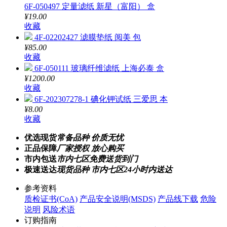
6F-050497 定量滤纸 新星（富阳） 盒
¥19.00
收藏
4F-02202427 滤膜垫纸 阅美 包
¥85.00
收藏
6F-050111 玻璃纤维滤纸 上海必泰 盒
¥1200.00
收藏
6F-202307278-1 碘化钾试纸 三爱思 本
¥8.00
收藏
优选现货
常备品种 价质无忧
正品保障
厂家授权 放心购买
市内包送
市内七区免费送货到门
极速送达
现货品种 市内七区24小时内送达
参考资料
质检证书(CoA)
产品安全说明(MSDS)
产品线下载
危险
说明
风险术语
订购指南