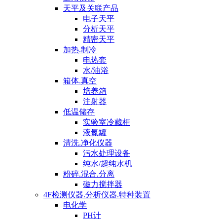
天平及关联产品
电子天平
分析天平
精密天平
加热.制冷
电热套
水/油浴
箱体.真空
培养箱
注射器
低温储存
实验室冷藏柜
液氮罐
清洗.净化仪器
污水处理设备
纯水/超纯水机
粉碎.混合.分离
磁力搅拌器
4F检测仪器.分析仪器.特种装置
电化学
PH计