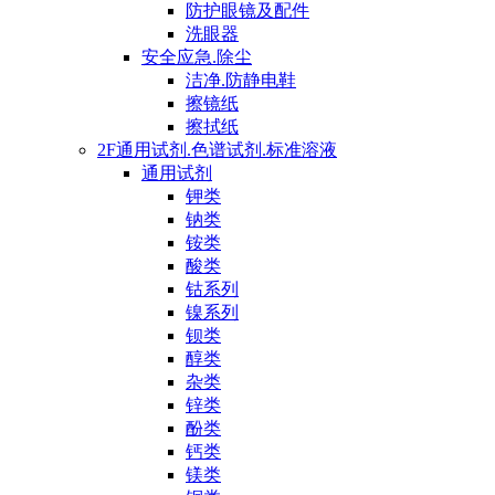
防护眼镜及配件
洗眼器
安全应急.除尘
洁净.防静电鞋
擦镜纸
擦拭纸
2F通用试剂.色谱试剂.标准溶液
通用试剂
钾类
钠类
铵类
酸类
钴系列
镍系列
钡类
醇类
杂类
锌类
酚类
钙类
镁类