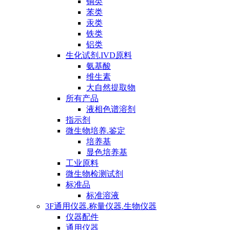
铜类
苯类
汞类
铁类
铝类
生化试剂.IVD原料
氨基酸
维生素
大自然提取物
所有产品
液相色谱溶剂
指示剂
微生物培养.鉴定
培养基
显色培养基
工业原料
微生物检测试剂
标准品
标准溶液
3F通用仪器.称量仪器.生物仪器
仪器配件
通用仪器