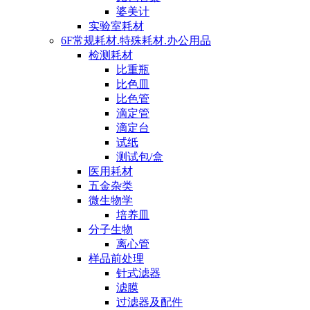
婆美计
实验室耗材
6F常规耗材.特殊耗材.办公用品
检测耗材
比重瓶
比色皿
比色管
滴定管
滴定台
试纸
测试包/盒
医用耗材
五金杂类
微生物学
培养皿
分子生物
离心管
样品前处理
针式滤器
滤膜
过滤器及配件