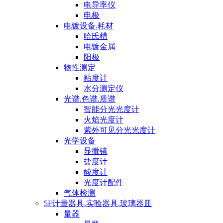
电导率仪
电极
电镀设备.耗材
哈氏槽
电镀金属
阳极
物性测定
粘度计
水分测定仪
光谱.色谱.质谱
智能分光光度计
火焰光度计
紫外可见分光光度计
光学设备
显微镜
盐度计
酸度计
光度计配件
气体检测
5F计量器具.实验器具.玻璃器皿
量器