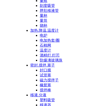
量瓶
刻度吸管
胖肚移液管
量杯
量筒
烧杯
加热.降温.温度计
电炉
电加热套/圈
石棉网
温度计
酒精灯.灯芯
防爆沸玻璃珠
密封.搅拌.塞子
封口膜
试管塞
磁力搅拌子
橡胶塞
搅拌棒
移液.分液
塑料吸管
移液器