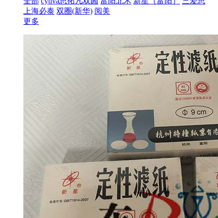
全部
cytiva思拓凡双圌
富阳北木
新星（富阳）
三爱思
上海必泰
双圈(新华)
阅美
更多