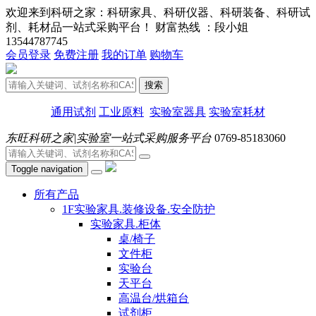
欢迎来到科研之家：科研家具、科研仪器、科研装备、科研试
剂、耗材品一站式采购平台！ 财富热线 ：段小姐
13544787745
会员登录
免费注册
我的订单
购物车
搜索
通用试剂
工业原料
实验室器具
实验室耗材
东旺科研之家|实验室一站式采购服务平台
0769-85183060
Toggle navigation
所有产品
1F实验家具.装修设备.安全防护
实验家具.柜体
桌/椅子
文件柜
实验台
天平台
高温台/烘箱台
试剂柜