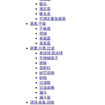
吸头
滴定器
吸头盒
可调定量加液器
蒸发.干燥
干燥器
坩埚
表面皿
蒸发皿
研磨.分离.过滤
单连球.双连球
不锈钢筛子
研钵
层析柱
砂芯坩埚
砂纸
过滤瓶
过滤皮碗
漏斗
漏斗架
清洗.收集.回收