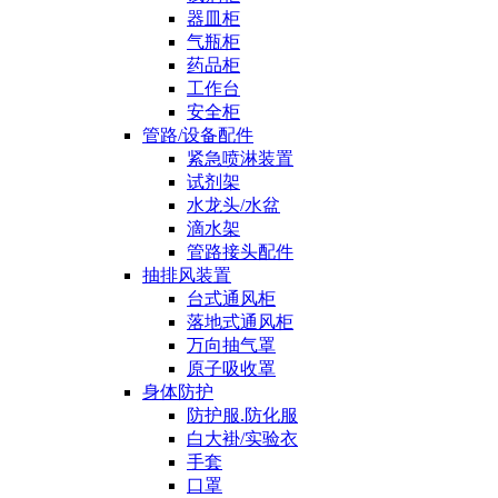
器皿柜
气瓶柜
药品柜
工作台
安全柜
管路/设备配件
紧急喷淋装置
试剂架
水龙头/水盆
滴水架
管路接头配件
抽排风装置
台式通风柜
落地式通风柜
万向抽气罩
原子吸收罩
身体防护
防护服.防化服
白大褂/实验衣
手套
口罩