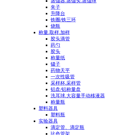
蒸馏器.蒸馏头.蒸馏球
夹子
升降台
铁圈/铁三环
烧瓶
称量.取样.加样
胶头滴管
药勺
胶头
称量纸
镊子
药物天平
一次性吸管
采样杯.采样管
铝盘/铝称量盘
洗耳球.大容量手动移液器
称量瓶
塑料器具
塑料瓶
实验器具
滴定管、滴定瓶
比色管架