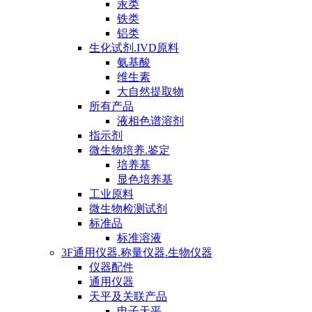
汞类
铁类
铝类
生化试剂.IVD原料
氨基酸
维生素
大自然提取物
所有产品
液相色谱溶剂
指示剂
微生物培养.鉴定
培养基
显色培养基
工业原料
微生物检测试剂
标准品
标准溶液
3F通用仪器.称量仪器.生物仪器
仪器配件
通用仪器
天平及关联产品
电子天平