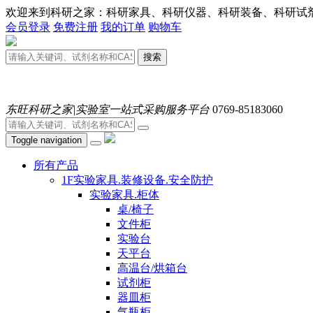
欢迎来到科研之家：科研家具、科研仪器、科研装备、科研试剂、耗材
会员登录
免费注册
我的订单
购物车
搜索
东旺科研之家|实验室一站式采购服务平台
0769-85183060
Toggle navigation
所有产品
1F实验家具.装修设备.安全防护
实验家具.柜体
桌/椅子
文件柜
实验台
天平台
高温台/烘箱台
试剂柜
器皿柜
气瓶柜