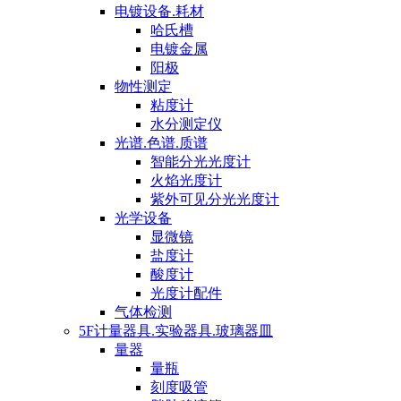
电镀设备.耗材
哈氏槽
电镀金属
阳极
物性测定
粘度计
水分测定仪
光谱.色谱.质谱
智能分光光度计
火焰光度计
紫外可见分光光度计
光学设备
显微镜
盐度计
酸度计
光度计配件
气体检测
5F计量器具.实验器具.玻璃器皿
量器
量瓶
刻度吸管