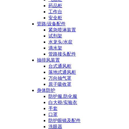
药品柜
工作台
安全柜
管路/设备配件
紧急喷淋装置
试剂架
水龙头/水盆
滴水架
管路接头配件
抽排风装置
台式通风柜
落地式通风柜
万向抽气罩
原子吸收罩
身体防护
防护服.防化服
白大褂/实验衣
手套
口罩
防护眼镜及配件
洗眼器