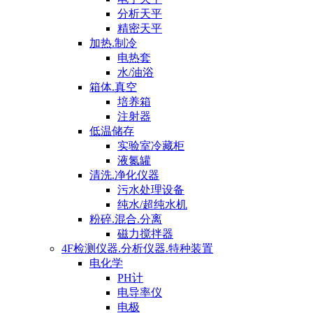
分析天平
精密天平
加热.制冷
电热套
水/油浴
箱体.真空
培养箱
注射器
低温储存
实验室冷藏柜
液氮罐
清洗.净化仪器
污水处理设备
纯水/超纯水机
粉碎.混合.分离
磁力搅拌器
4F检测仪器.分析仪器.特种装置
电化学
PH计
电导率仪
电极