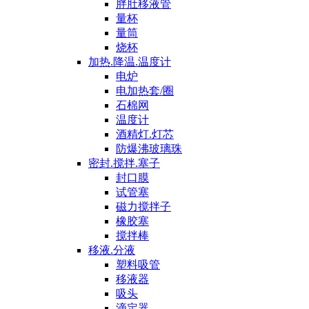
胖肚移液管
量杯
量筒
烧杯
加热.降温.温度计
电炉
电加热套/圈
石棉网
温度计
酒精灯.灯芯
防爆沸玻璃珠
密封.搅拌.塞子
封口膜
试管塞
磁力搅拌子
橡胶塞
搅拌棒
移液.分液
塑料吸管
移液器
吸头
滴定器