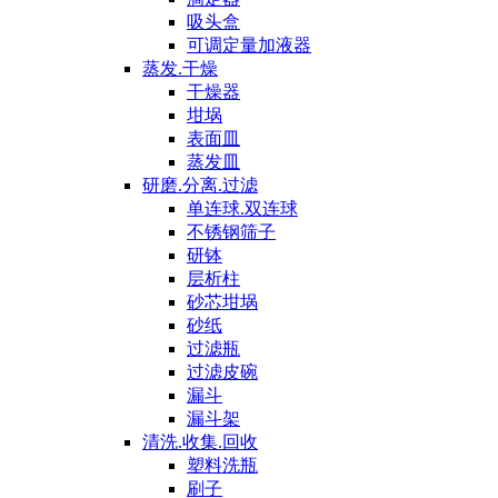
吸头盒
可调定量加液器
蒸发.干燥
干燥器
坩埚
表面皿
蒸发皿
研磨.分离.过滤
单连球.双连球
不锈钢筛子
研钵
层析柱
砂芯坩埚
砂纸
过滤瓶
过滤皮碗
漏斗
漏斗架
清洗.收集.回收
塑料洗瓶
刷子