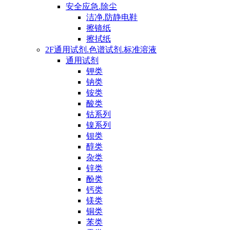
安全应急.除尘
洁净.防静电鞋
擦镜纸
擦拭纸
2F通用试剂.色谱试剂.标准溶液
通用试剂
钾类
钠类
铵类
酸类
钴系列
镍系列
钡类
醇类
杂类
锌类
酚类
钙类
镁类
铜类
苯类