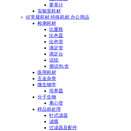
婆美计
实验室耗材
6F常规耗材.特殊耗材.办公用品
检测耗材
比重瓶
比色皿
比色管
滴定管
滴定台
试纸
测试包/盒
医用耗材
五金杂类
微生物学
培养皿
分子生物
离心管
样品前处理
针式滤器
滤膜
过滤器及配件