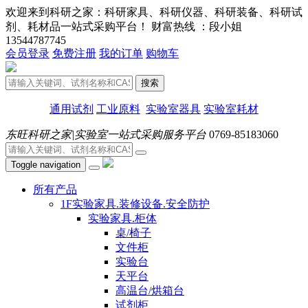
欢迎来到科研之家：科研家具、科研仪器、科研装备、科研试
剂、耗材品一站式采购平台！ 财富热线 ：段小姐
13544787745
会员登录
免费注册
我的订单
购物车
搜索
通用试剂
工业原料
实验室器具
实验室耗材
东旺科研之家|实验室一站式采购服务平台
0769-85183060
Toggle navigation
所有产品
1F实验家具.装修设备.安全防护
实验家具.柜体
桌/椅子
文件柜
实验台
天平台
高温台/烘箱台
试剂柜