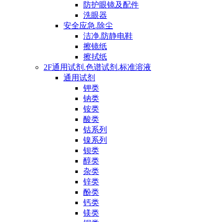
防护眼镜及配件
洗眼器
安全应急.除尘
洁净.防静电鞋
擦镜纸
擦拭纸
2F通用试剂.色谱试剂.标准溶液
通用试剂
钾类
钠类
铵类
酸类
钴系列
镍系列
钡类
醇类
杂类
锌类
酚类
钙类
镁类