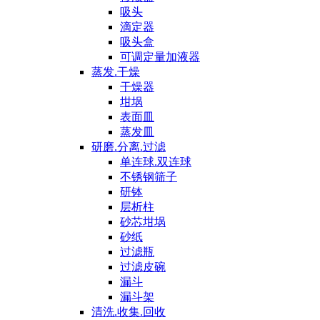
吸头
滴定器
吸头盒
可调定量加液器
蒸发.干燥
干燥器
坩埚
表面皿
蒸发皿
研磨.分离.过滤
单连球.双连球
不锈钢筛子
研钵
层析柱
砂芯坩埚
砂纸
过滤瓶
过滤皮碗
漏斗
漏斗架
清洗.收集.回收