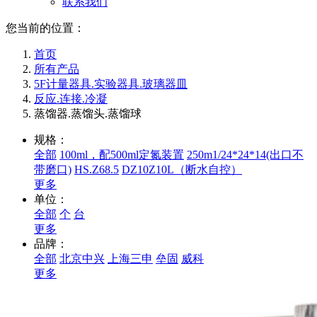
联系我们
您当前的位置：
首页
所有产品
5F计量器具.实验器具.玻璃器皿
反应.连接.冷凝
蒸馏器.蒸馏头.蒸馏球
规格：
全部
100ml，配500ml定氮装置
250m1/24*24*14(出口不
带磨口)
HS.Z68.5
DZ10Z10L（断水自控）
更多
单位：
全部
个
台
更多
品牌：
全部
北京中兴
上海三申
垒固
威科
更多