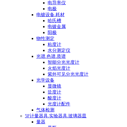
电导率仪
电极
电镀设备.耗材
哈氏槽
电镀金属
阳极
物性测定
粘度计
水分测定仪
光谱.色谱.质谱
智能分光光度计
火焰光度计
紫外可见分光光度计
光学设备
显微镜
盐度计
酸度计
光度计配件
气体检测
5F计量器具.实验器具.玻璃器皿
量器