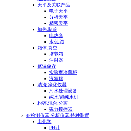
天平及关联产品
电子天平
分析天平
精密天平
加热.制冷
电热套
水/油浴
箱体.真空
培养箱
注射器
低温储存
实验室冷藏柜
液氮罐
清洗.净化仪器
污水处理设备
纯水/超纯水机
粉碎.混合.分离
磁力搅拌器
4F检测仪器.分析仪器.特种装置
电化学
PH计