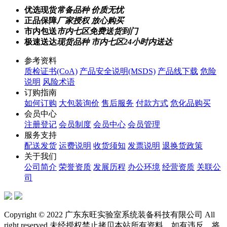
优选现货
常备品种 价质无忧
正品保障
厂家授权 放心购买
市内包送
市内七区免费送货到门
极速送达
现货品种 市内七区24小时内送达
参考资料
质检证书(CoA)
产品安全说明(MSDS)
产品线下载
危险
说明
风险术语
订购指南
如何订购
大包装询价
售后服务
付款方式
危化品购买
会员中心
注册登记
会员制度
会员中心
会员管理
服务支持
配送发货
运费说明
收货须知
发票说明
退换货政策
关于我们
公司简介
荣誉资质
发展历程
办公环境
经营资质
关联公
司
Copyright © 2022 广东东旺实验室系统装备科技有限公司 All
right reserved 未经授权禁止拷贝本站所有资料，如有违反，将