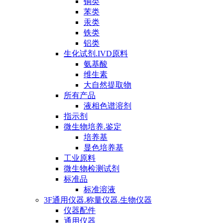
铜类
苯类
汞类
铁类
铝类
生化试剂.IVD原料
氨基酸
维生素
大自然提取物
所有产品
液相色谱溶剂
指示剂
微生物培养.鉴定
培养基
显色培养基
工业原料
微生物检测试剂
标准品
标准溶液
3F通用仪器.称量仪器.生物仪器
仪器配件
通用仪器