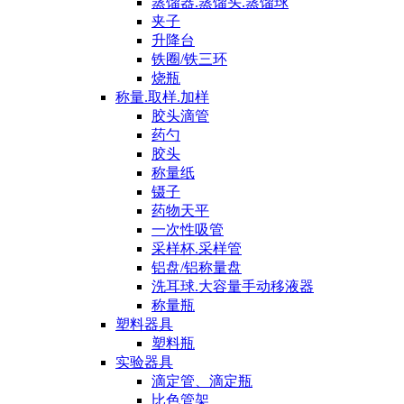
蒸馏器.蒸馏头.蒸馏球
夹子
升降台
铁圈/铁三环
烧瓶
称量.取样.加样
胶头滴管
药勺
胶头
称量纸
镊子
药物天平
一次性吸管
采样杯.采样管
铝盘/铝称量盘
洗耳球.大容量手动移液器
称量瓶
塑料器具
塑料瓶
实验器具
滴定管、滴定瓶
比色管架