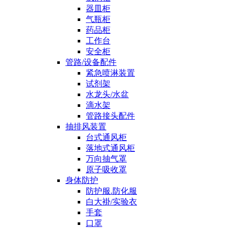
器皿柜
气瓶柜
药品柜
工作台
安全柜
管路/设备配件
紧急喷淋装置
试剂架
水龙头/水盆
滴水架
管路接头配件
抽排风装置
台式通风柜
落地式通风柜
万向抽气罩
原子吸收罩
身体防护
防护服.防化服
白大褂/实验衣
手套
口罩