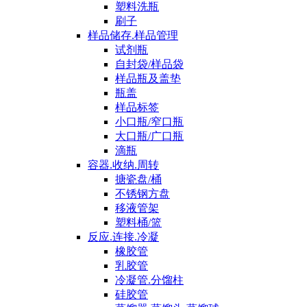
塑料洗瓶
刷子
样品储存.样品管理
试剂瓶
自封袋/样品袋
样品瓶及盖垫
瓶盖
样品标签
小口瓶/窄口瓶
大口瓶/广口瓶
滴瓶
容器.收纳.周转
搪瓷盘/桶
不锈钢方盘
移液管架
塑料桶/篮
反应.连接.冷凝
橡胶管
乳胶管
冷凝管.分馏柱
硅胶管