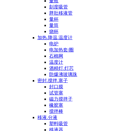
量瓶
刻度吸管
胖肚移液管
量杯
量筒
烧杯
加热.降温.温度计
电炉
电加热套/圈
石棉网
温度计
酒精灯.灯芯
防爆沸玻璃珠
密封.搅拌.塞子
封口膜
试管塞
磁力搅拌子
橡胶塞
搅拌棒
移液.分液
塑料吸管
移液器