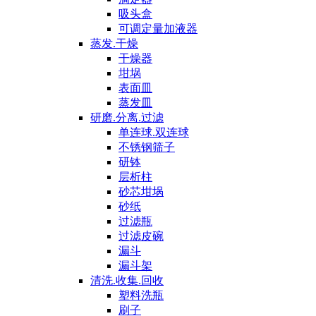
吸头盒
可调定量加液器
蒸发.干燥
干燥器
坩埚
表面皿
蒸发皿
研磨.分离.过滤
单连球.双连球
不锈钢筛子
研钵
层析柱
砂芯坩埚
砂纸
过滤瓶
过滤皮碗
漏斗
漏斗架
清洗.收集.回收
塑料洗瓶
刷子