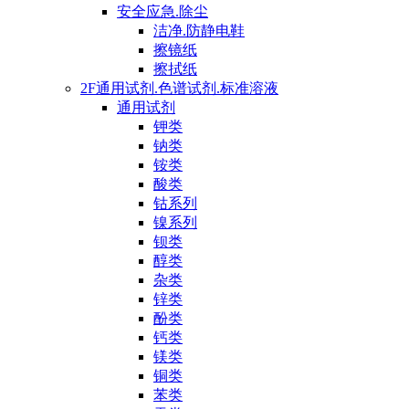
安全应急.除尘
洁净.防静电鞋
擦镜纸
擦拭纸
2F通用试剂.色谱试剂.标准溶液
通用试剂
钾类
钠类
铵类
酸类
钴系列
镍系列
钡类
醇类
杂类
锌类
酚类
钙类
镁类
铜类
苯类