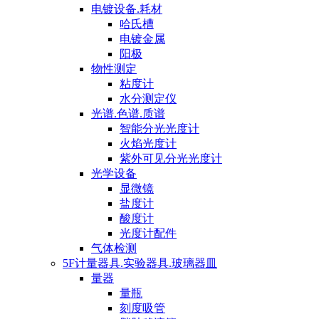
电镀设备.耗材
哈氏槽
电镀金属
阳极
物性测定
粘度计
水分测定仪
光谱.色谱.质谱
智能分光光度计
火焰光度计
紫外可见分光光度计
光学设备
显微镜
盐度计
酸度计
光度计配件
气体检测
5F计量器具.实验器具.玻璃器皿
量器
量瓶
刻度吸管