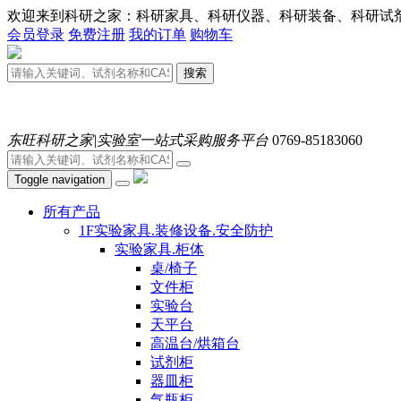
欢迎来到科研之家：科研家具、科研仪器、科研装备、科研试剂、耗材
会员登录
免费注册
我的订单
购物车
搜索
东旺科研之家|实验室一站式采购服务平台
0769-85183060
Toggle navigation
所有产品
1F实验家具.装修设备.安全防护
实验家具.柜体
桌/椅子
文件柜
实验台
天平台
高温台/烘箱台
试剂柜
器皿柜
气瓶柜