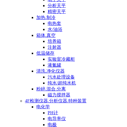
分析天平
精密天平
加热.制冷
电热套
水/油浴
箱体.真空
培养箱
注射器
低温储存
实验室冷藏柜
液氮罐
清洗.净化仪器
污水处理设备
纯水/超纯水机
粉碎.混合.分离
磁力搅拌器
4F检测仪器.分析仪器.特种装置
电化学
PH计
电导率仪
电极