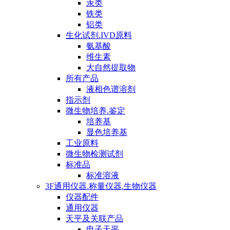
汞类
铁类
铝类
生化试剂.IVD原料
氨基酸
维生素
大自然提取物
所有产品
液相色谱溶剂
指示剂
微生物培养.鉴定
培养基
显色培养基
工业原料
微生物检测试剂
标准品
标准溶液
3F通用仪器.称量仪器.生物仪器
仪器配件
通用仪器
天平及关联产品
电子天平