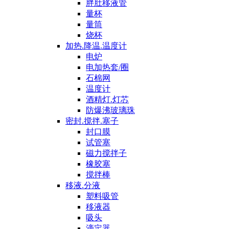
胖肚移液管
量杯
量筒
烧杯
加热.降温.温度计
电炉
电加热套/圈
石棉网
温度计
酒精灯.灯芯
防爆沸玻璃珠
密封.搅拌.塞子
封口膜
试管塞
磁力搅拌子
橡胶塞
搅拌棒
移液.分液
塑料吸管
移液器
吸头
滴定器