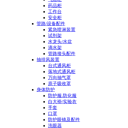
药品柜
工作台
安全柜
管路/设备配件
紧急喷淋装置
试剂架
水龙头/水盆
滴水架
管路接头配件
抽排风装置
台式通风柜
落地式通风柜
万向抽气罩
原子吸收罩
身体防护
防护服.防化服
白大褂/实验衣
手套
口罩
防护眼镜及配件
洗眼器