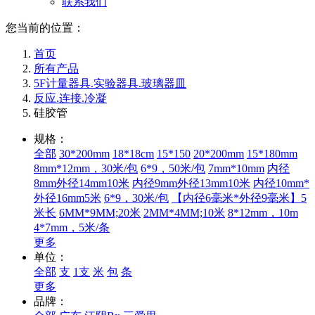
联系我们
您当前的位置：
首页
所有产品
5F计量器具.实验器具.玻璃器皿
反应.连接.冷凝
硅胶管
规格：
全部
30*200mm
18*18cm
15*150
20*200mm
15*180mm
8mm*12mm，30米/包
6*9，50米/包
7mm*10mm
内径
8mm外径14mm10米
内径9mm外径13mm10米
内径10mm*
外径16mm5米
6*9，30米/包
【内径6毫米*外径9毫米】5
米长
6MM*9MM;20米
2MM*4MM;10米
8*12mm，10m
4*7mm，5米/条
更多
单位：
全部
支
1支
米
包
条
更多
品牌：