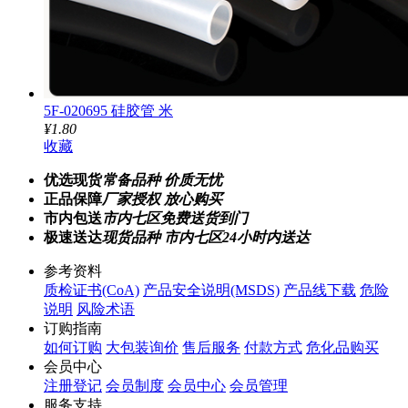
5F-020695 硅胶管 米
¥1.80
收藏
优选现货
常备品种 价质无忧
正品保障
厂家授权 放心购买
市内包送
市内七区免费送货到门
极速送达
现货品种 市内七区24小时内送达
参考资料
质检证书(CoA)
产品安全说明(MSDS)
产品线下载
危险
说明
风险术语
订购指南
如何订购
大包装询价
售后服务
付款方式
危化品购买
会员中心
注册登记
会员制度
会员中心
会员管理
服务支持