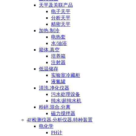
天平及关联产品
电子天平
分析天平
精密天平
加热.制冷
电热套
水/油浴
箱体.真空
培养箱
注射器
低温储存
实验室冷藏柜
液氮罐
清洗.净化仪器
污水处理设备
纯水/超纯水机
粉碎.混合.分离
磁力搅拌器
4F检测仪器.分析仪器.特种装置
电化学
PH计