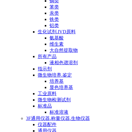
铜类
苯类
汞类
铁类
铝类
生化试剂.IVD原料
氨基酸
维生素
大自然提取物
所有产品
液相色谱溶剂
指示剂
微生物培养.鉴定
培养基
显色培养基
工业原料
微生物检测试剂
标准品
标准溶液
3F通用仪器.称量仪器.生物仪器
仪器配件
通用仪器