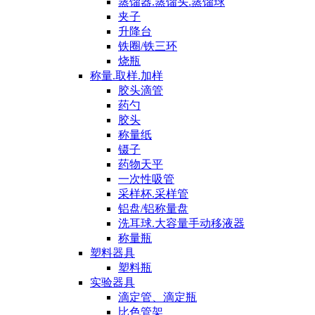
蒸馏器.蒸馏头.蒸馏球
夹子
升降台
铁圈/铁三环
烧瓶
称量.取样.加样
胶头滴管
药勺
胶头
称量纸
镊子
药物天平
一次性吸管
采样杯.采样管
铝盘/铝称量盘
洗耳球.大容量手动移液器
称量瓶
塑料器具
塑料瓶
实验器具
滴定管、滴定瓶
比色管架