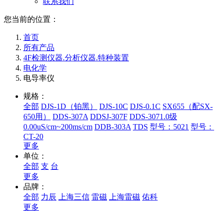
联系我们
您当前的位置：
首页
所有产品
4F检测仪器.分析仪器.特种装置
电化学
电导率仪
规格：
全部
DJS-1D（铂黑）
DJS-10C
DJS-0.1C
SX655（配SX-
650用）
DDS-307A
DDSJ-307F
DDS-3071.0级
0.00uS/cm~200ms/cm
DDB-303A
TDS
型号：5021
型号：
CT-20
更多
单位：
全部
支
台
更多
品牌：
全部
力辰
上海三信
雷磁
上海雷磁
佑科
更多