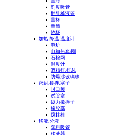
量瓶
刻度吸管
胖肚移液管
量杯
量筒
烧杯
加热.降温.温度计
电炉
电加热套/圈
石棉网
温度计
酒精灯.灯芯
防爆沸玻璃珠
密封.搅拌.塞子
封口膜
试管塞
磁力搅拌子
橡胶塞
搅拌棒
移液.分液
塑料吸管
移液器