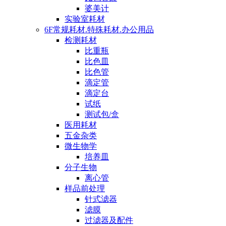
婆美计
实验室耗材
6F常规耗材.特殊耗材.办公用品
检测耗材
比重瓶
比色皿
比色管
滴定管
滴定台
试纸
测试包/盒
医用耗材
五金杂类
微生物学
培养皿
分子生物
离心管
样品前处理
针式滤器
滤膜
过滤器及配件