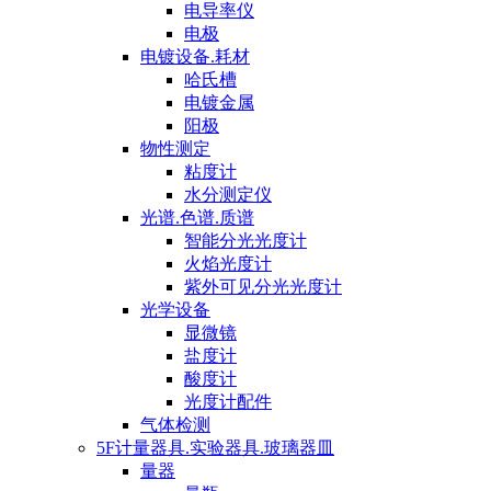
电导率仪
电极
电镀设备.耗材
哈氏槽
电镀金属
阳极
物性测定
粘度计
水分测定仪
光谱.色谱.质谱
智能分光光度计
火焰光度计
紫外可见分光光度计
光学设备
显微镜
盐度计
酸度计
光度计配件
气体检测
5F计量器具.实验器具.玻璃器皿
量器