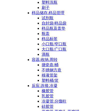
塑料洗瓶
刷子
样品储存.样品管理
试剂瓶
自封袋/样品袋
样品瓶及盖垫
瓶盖
样品标签
小口瓶/窄口瓶
大口瓶/广口瓶
滴瓶
容器.收纳.周转
搪瓷盘/桶
不锈钢方盘
移液管架
塑料桶/篮
反应.连接.冷凝
橡胶管
乳胶管
冷凝管.分馏柱
硅胶管