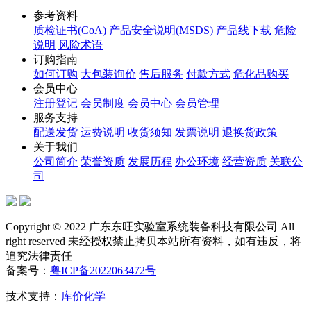
参考资料
质检证书(CoA)
产品安全说明(MSDS)
产品线下载
危险
说明
风险术语
订购指南
如何订购
大包装询价
售后服务
付款方式
危化品购买
会员中心
注册登记
会员制度
会员中心
会员管理
服务支持
配送发货
运费说明
收货须知
发票说明
退换货政策
关于我们
公司简介
荣誉资质
发展历程
办公环境
经营资质
关联公
司
Copyright © 2022 广东东旺实验室系统装备科技有限公司 All
right reserved 未经授权禁止拷贝本站所有资料，如有违反，将
追究法律责任
备案号：
粤ICP备2022063472号
技术支持：
库价化学