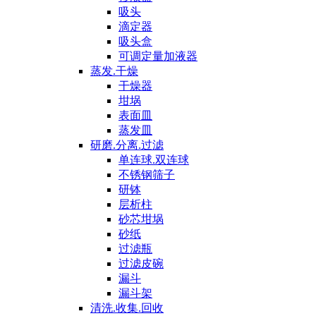
吸头
滴定器
吸头盒
可调定量加液器
蒸发.干燥
干燥器
坩埚
表面皿
蒸发皿
研磨.分离.过滤
单连球.双连球
不锈钢筛子
研钵
层析柱
砂芯坩埚
砂纸
过滤瓶
过滤皮碗
漏斗
漏斗架
清洗.收集.回收