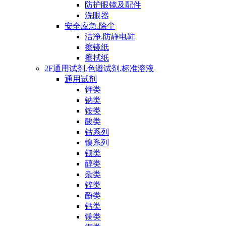
防护眼镜及配件
洗眼器
安全应急.除尘
洁净.防静电鞋
擦镜纸
擦拭纸
2F通用试剂.色谱试剂.标准溶液
通用试剂
钾类
钠类
铵类
酸类
钴系列
镍系列
钡类
醇类
杂类
锌类
酚类
钙类
镁类