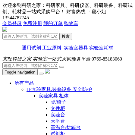
欢迎来到科研之家：科研家具、科研仪器、科研装备、科研试
剂、耗材品一站式采购平台！ 财富热线 ：段小姐
13544787745
会员登录
免费注册
我的订单
购物车
搜索
通用试剂
工业原料
实验室器具
实验室耗材
东旺科研之家|实验室一站式采购服务平台
0769-85183060
Toggle navigation
所有产品
1F实验家具.装修设备.安全防护
实验家具.柜体
桌/椅子
文件柜
实验台
天平台
高温台/烘箱台
试剂柜