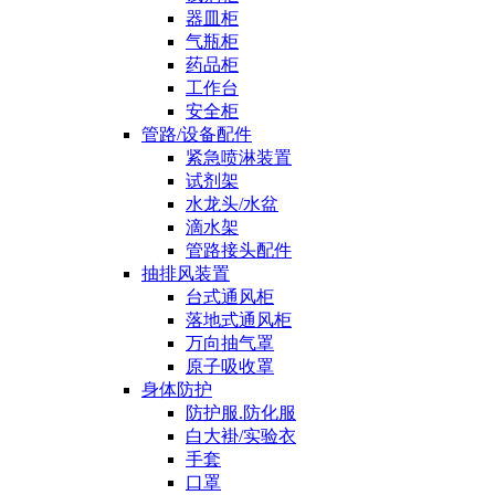
器皿柜
气瓶柜
药品柜
工作台
安全柜
管路/设备配件
紧急喷淋装置
试剂架
水龙头/水盆
滴水架
管路接头配件
抽排风装置
台式通风柜
落地式通风柜
万向抽气罩
原子吸收罩
身体防护
防护服.防化服
白大褂/实验衣
手套
口罩