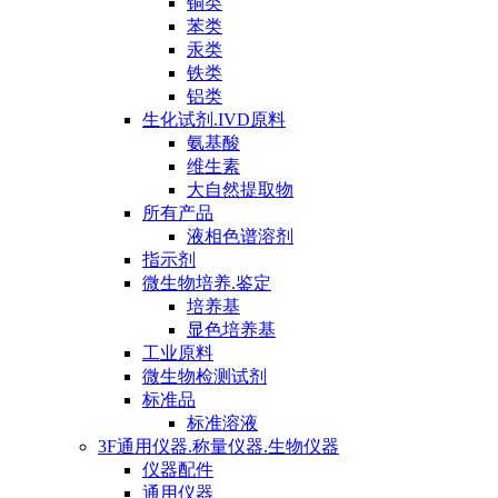
铜类
苯类
汞类
铁类
铝类
生化试剂.IVD原料
氨基酸
维生素
大自然提取物
所有产品
液相色谱溶剂
指示剂
微生物培养.鉴定
培养基
显色培养基
工业原料
微生物检测试剂
标准品
标准溶液
3F通用仪器.称量仪器.生物仪器
仪器配件
通用仪器