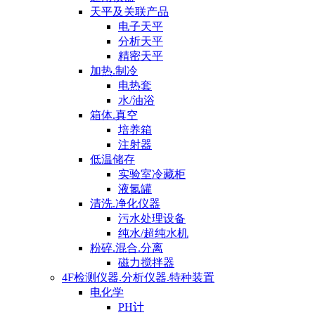
天平及关联产品
电子天平
分析天平
精密天平
加热.制冷
电热套
水/油浴
箱体.真空
培养箱
注射器
低温储存
实验室冷藏柜
液氮罐
清洗.净化仪器
污水处理设备
纯水/超纯水机
粉碎.混合.分离
磁力搅拌器
4F检测仪器.分析仪器.特种装置
电化学
PH计