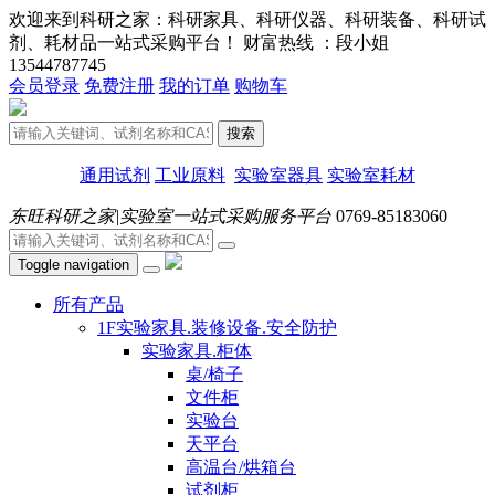
欢迎来到科研之家：科研家具、科研仪器、科研装备、科研试
剂、耗材品一站式采购平台！ 财富热线 ：段小姐
13544787745
会员登录
免费注册
我的订单
购物车
搜索
通用试剂
工业原料
实验室器具
实验室耗材
东旺科研之家|实验室一站式采购服务平台
0769-85183060
Toggle navigation
所有产品
1F实验家具.装修设备.安全防护
实验家具.柜体
桌/椅子
文件柜
实验台
天平台
高温台/烘箱台
试剂柜