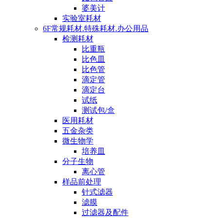
婆美计
实验室耗材
6F常规耗材.特殊耗材.办公用品
检测耗材
比重瓶
比色皿
比色管
滴定管
滴定台
试纸
测试包/盒
医用耗材
五金杂类
微生物学
培养皿
分子生物
离心管
样品前处理
针式滤器
滤膜
过滤器及配件