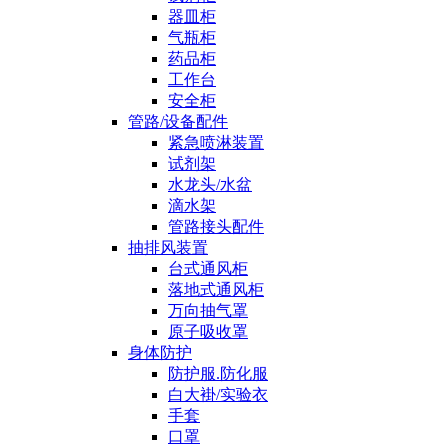
器皿柜
气瓶柜
药品柜
工作台
安全柜
管路/设备配件
紧急喷淋装置
试剂架
水龙头/水盆
滴水架
管路接头配件
抽排风装置
台式通风柜
落地式通风柜
万向抽气罩
原子吸收罩
身体防护
防护服.防化服
白大褂/实验衣
手套
口罩