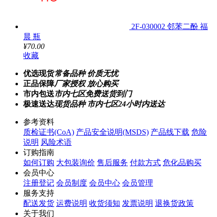
2F-030002 邻苯二酚 福
晨 瓶
¥70.00
收藏
优选现货
常备品种 价质无忧
正品保障
厂家授权 放心购买
市内包送
市内七区免费送货到门
极速送达
现货品种 市内七区24小时内送达
参考资料
质检证书(CoA)
产品安全说明(MSDS)
产品线下载
危险
说明
风险术语
订购指南
如何订购
大包装询价
售后服务
付款方式
危化品购买
会员中心
注册登记
会员制度
会员中心
会员管理
服务支持
配送发货
运费说明
收货须知
发票说明
退换货政策
关于我们