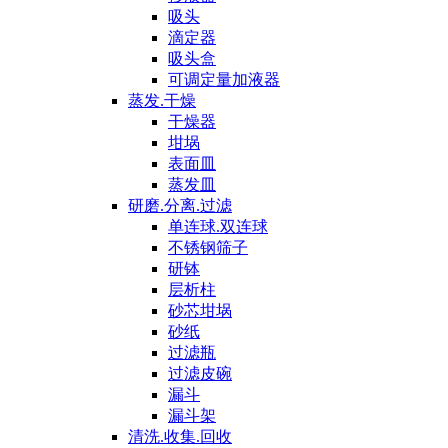
吸头
滴定器
吸头盒
可调定量加液器
蒸发.干燥
干燥器
坩埚
表面皿
蒸发皿
研磨.分离.过滤
单连球.双连球
不锈钢筛子
研钵
层析柱
砂芯坩埚
砂纸
过滤瓶
过滤皮碗
漏斗
漏斗架
清洗.收集.回收