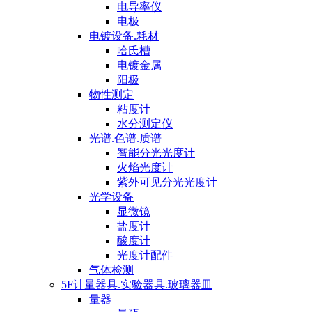
电导率仪
电极
电镀设备.耗材
哈氏槽
电镀金属
阳极
物性测定
粘度计
水分测定仪
光谱.色谱.质谱
智能分光光度计
火焰光度计
紫外可见分光光度计
光学设备
显微镜
盐度计
酸度计
光度计配件
气体检测
5F计量器具.实验器具.玻璃器皿
量器