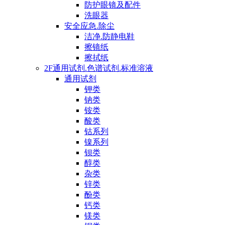
防护眼镜及配件
洗眼器
安全应急.除尘
洁净.防静电鞋
擦镜纸
擦拭纸
2F通用试剂.色谱试剂.标准溶液
通用试剂
钾类
钠类
铵类
酸类
钴系列
镍系列
钡类
醇类
杂类
锌类
酚类
钙类
镁类