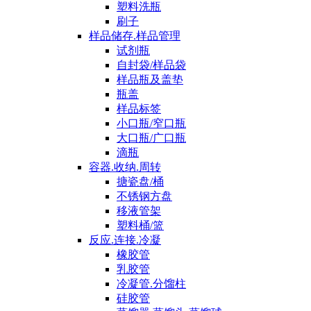
塑料洗瓶
刷子
样品储存.样品管理
试剂瓶
自封袋/样品袋
样品瓶及盖垫
瓶盖
样品标签
小口瓶/窄口瓶
大口瓶/广口瓶
滴瓶
容器.收纳.周转
搪瓷盘/桶
不锈钢方盘
移液管架
塑料桶/篮
反应.连接.冷凝
橡胶管
乳胶管
冷凝管.分馏柱
硅胶管