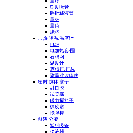
量瓶
刻度吸管
胖肚移液管
量杯
量筒
烧杯
加热.降温.温度计
电炉
电加热套/圈
石棉网
温度计
酒精灯.灯芯
防爆沸玻璃珠
密封.搅拌.塞子
封口膜
试管塞
磁力搅拌子
橡胶塞
搅拌棒
移液.分液
塑料吸管
移液器