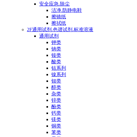
安全应急.除尘
洁净.防静电鞋
擦镜纸
擦拭纸
2F通用试剂.色谱试剂.标准溶液
通用试剂
钾类
钠类
铵类
酸类
钴系列
镍系列
钡类
醇类
杂类
锌类
酚类
钙类
镁类
铜类
苯类