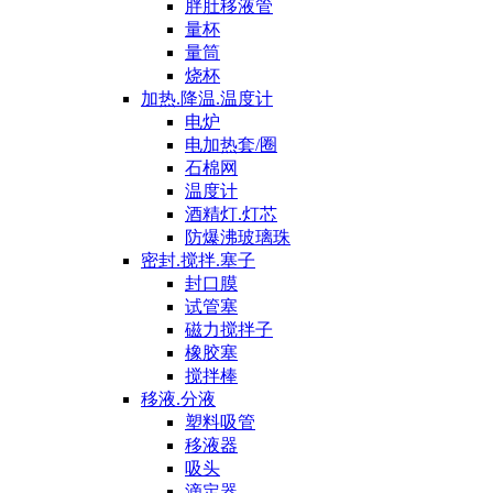
胖肚移液管
量杯
量筒
烧杯
加热.降温.温度计
电炉
电加热套/圈
石棉网
温度计
酒精灯.灯芯
防爆沸玻璃珠
密封.搅拌.塞子
封口膜
试管塞
磁力搅拌子
橡胶塞
搅拌棒
移液.分液
塑料吸管
移液器
吸头
滴定器