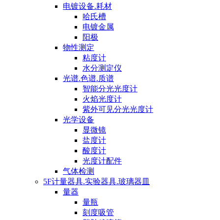
电镀设备.耗材
哈氏槽
电镀金属
阳极
物性测定
粘度计
水分测定仪
光谱.色谱.质谱
智能分光光度计
火焰光度计
紫外可见分光光度计
光学设备
显微镜
盐度计
酸度计
光度计配件
气体检测
5F计量器具.实验器具.玻璃器皿
量器
量瓶
刻度吸管