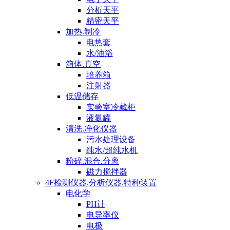
分析天平
精密天平
加热.制冷
电热套
水/油浴
箱体.真空
培养箱
注射器
低温储存
实验室冷藏柜
液氮罐
清洗.净化仪器
污水处理设备
纯水/超纯水机
粉碎.混合.分离
磁力搅拌器
4F检测仪器.分析仪器.特种装置
电化学
PH计
电导率仪
电极