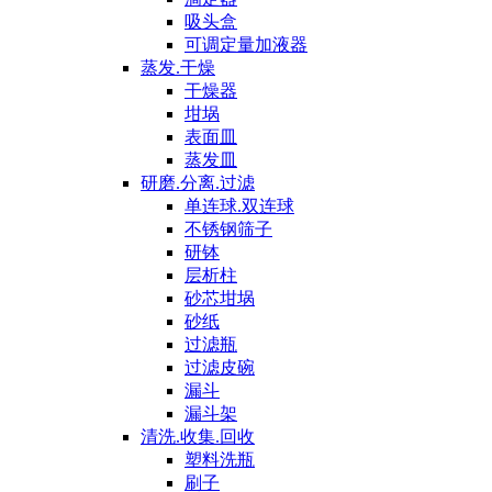
吸头盒
可调定量加液器
蒸发.干燥
干燥器
坩埚
表面皿
蒸发皿
研磨.分离.过滤
单连球.双连球
不锈钢筛子
研钵
层析柱
砂芯坩埚
砂纸
过滤瓶
过滤皮碗
漏斗
漏斗架
清洗.收集.回收
塑料洗瓶
刷子