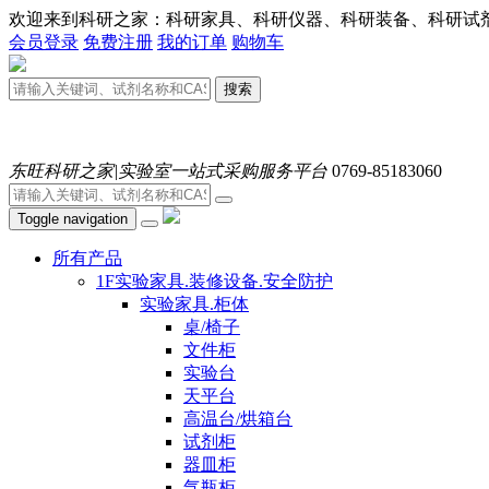
欢迎来到科研之家：科研家具、科研仪器、科研装备、科研试剂、耗材
会员登录
免费注册
我的订单
购物车
搜索
东旺科研之家|实验室一站式采购服务平台
0769-85183060
Toggle navigation
所有产品
1F实验家具.装修设备.安全防护
实验家具.柜体
桌/椅子
文件柜
实验台
天平台
高温台/烘箱台
试剂柜
器皿柜
气瓶柜