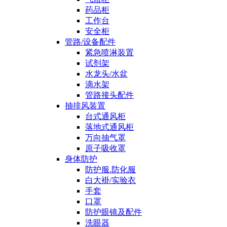
药品柜
工作台
安全柜
管路/设备配件
紧急喷淋装置
试剂架
水龙头/水盆
滴水架
管路接头配件
抽排风装置
台式通风柜
落地式通风柜
万向抽气罩
原子吸收罩
身体防护
防护服.防化服
白大褂/实验衣
手套
口罩
防护眼镜及配件
洗眼器