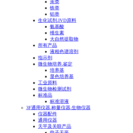
汞类
铁类
铝类
生化试剂.IVD原料
氨基酸
维生素
大自然提取物
所有产品
液相色谱溶剂
指示剂
微生物培养.鉴定
培养基
显色培养基
工业原料
微生物检测试剂
标准品
标准溶液
3F通用仪器.称量仪器.生物仪器
仪器配件
通用仪器
天平及关联产品
电子天平