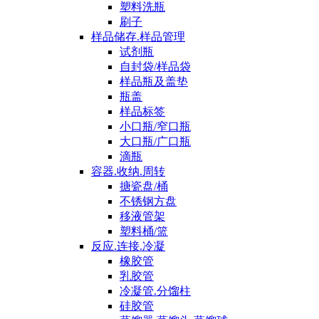
塑料洗瓶
刷子
样品储存.样品管理
试剂瓶
自封袋/样品袋
样品瓶及盖垫
瓶盖
样品标签
小口瓶/窄口瓶
大口瓶/广口瓶
滴瓶
容器.收纳.周转
搪瓷盘/桶
不锈钢方盘
移液管架
塑料桶/篮
反应.连接.冷凝
橡胶管
乳胶管
冷凝管.分馏柱
硅胶管