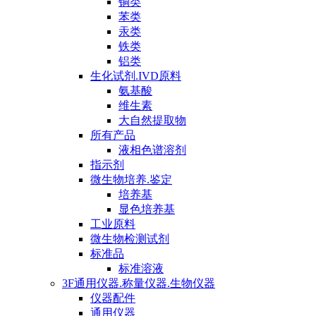
铜类
苯类
汞类
铁类
铝类
生化试剂.IVD原料
氨基酸
维生素
大自然提取物
所有产品
液相色谱溶剂
指示剂
微生物培养.鉴定
培养基
显色培养基
工业原料
微生物检测试剂
标准品
标准溶液
3F通用仪器.称量仪器.生物仪器
仪器配件
通用仪器