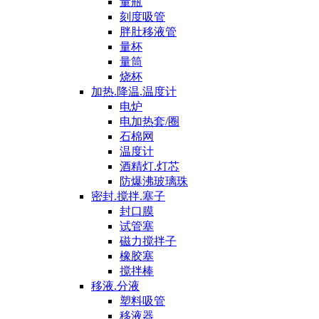
量瓶
刻度吸管
胖肚移液管
量杯
量筒
烧杯
加热.降温.温度计
电炉
电加热套/圈
石棉网
温度计
酒精灯.灯芯
防爆沸玻璃珠
密封.搅拌.塞子
封口膜
试管塞
磁力搅拌子
橡胶塞
搅拌棒
移液.分液
塑料吸管
移液器