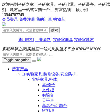
欢迎来到科研之家：科研家具、科研仪器、科研装备、科研试
剂、耗材品一站式采购平台！ 财富热线 ：段小姐
13544787745
会员登录
免费注册
我的订单
购物车
搜索
通用试剂
工业原料
实验室器具
实验室耗材
东旺科研之家|实验室一站式采购服务平台
0769-85183060
Toggle navigation
所有产品
1F实验家具.装修设备.安全防护
实验家具.柜体
桌/椅子
文件柜
实验台
天平台
高温台/烘箱台
试剂柜