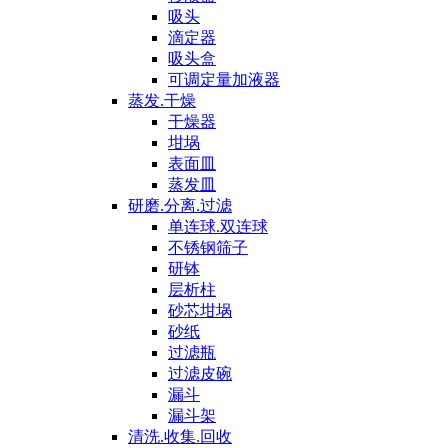
吸头
滴定器
吸头盒
可调定量加液器
蒸发.干燥
干燥器
坩埚
表面皿
蒸发皿
研磨.分离.过滤
单连球.双连球
不锈钢筛子
研钵
层析柱
砂芯坩埚
砂纸
过滤瓶
过滤皮碗
漏斗
漏斗架
清洗.收集.回收