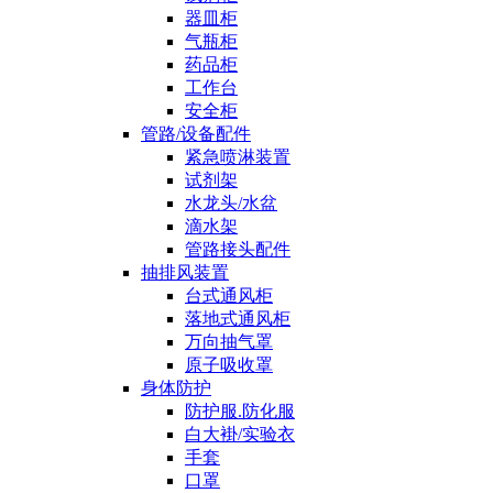
器皿柜
气瓶柜
药品柜
工作台
安全柜
管路/设备配件
紧急喷淋装置
试剂架
水龙头/水盆
滴水架
管路接头配件
抽排风装置
台式通风柜
落地式通风柜
万向抽气罩
原子吸收罩
身体防护
防护服.防化服
白大褂/实验衣
手套
口罩