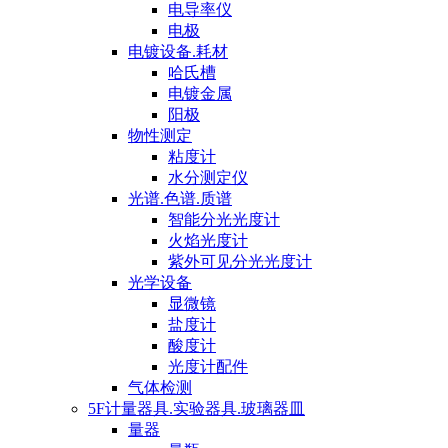
电导率仪
电极
电镀设备.耗材
哈氏槽
电镀金属
阳极
物性测定
粘度计
水分测定仪
光谱.色谱.质谱
智能分光光度计
火焰光度计
紫外可见分光光度计
光学设备
显微镜
盐度计
酸度计
光度计配件
气体检测
5F计量器具.实验器具.玻璃器皿
量器