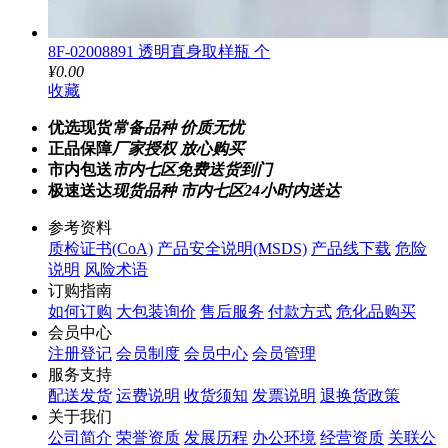
8F-02008891 透明直身取样瓶 个
¥0.00
收藏
优选现货
常备品种 价质无忧
正品保障
厂家授权 放心购买
市内包送
市内七区免费送货到门
极速送达
现货品种 市内七区24小时内送达
参考资料
质检证书(CoA)
产品安全说明(MSDS)
产品线下载
危险
说明
风险术语
订购指南
如何订购
大包装询价
售后服务
付款方式
危化品购买
会员中心
注册登记
会员制度
会员中心
会员管理
服务支持
配送发货
运费说明
收货须知
发票说明
退换货政策
关于我们
公司简介
荣誉资质
发展历程
办公环境
经营资质
关联公