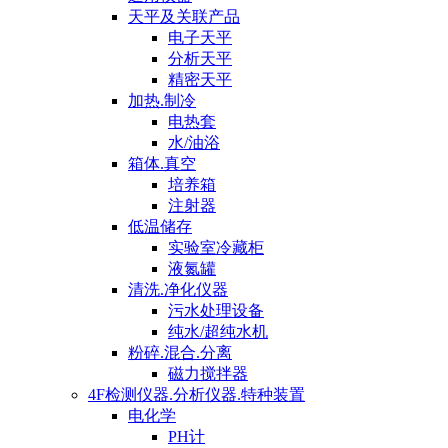
天平及关联产品
电子天平
分析天平
精密天平
加热.制冷
电热套
水/油浴
箱体.真空
培养箱
注射器
低温储存
实验室冷藏柜
液氮罐
清洗.净化仪器
污水处理设备
纯水/超纯水机
粉碎.混合.分离
磁力搅拌器
4F检测仪器.分析仪器.特种装置
电化学
PH计