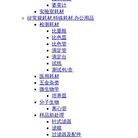
婆美计
实验室耗材
6F常规耗材.特殊耗材.办公用品
检测耗材
比重瓶
比色皿
比色管
滴定管
滴定台
试纸
测试包/盒
医用耗材
五金杂类
微生物学
培养皿
分子生物
离心管
样品前处理
针式滤器
滤膜
过滤器及配件