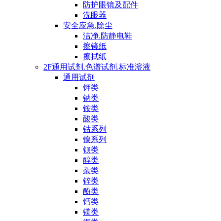
防护眼镜及配件
洗眼器
安全应急.除尘
洁净.防静电鞋
擦镜纸
擦拭纸
2F通用试剂.色谱试剂.标准溶液
通用试剂
钾类
钠类
铵类
酸类
钴系列
镍系列
钡类
醇类
杂类
锌类
酚类
钙类
镁类