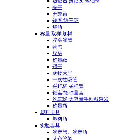
蒸馏器.蒸馏头.蒸馏球
夹子
升降台
铁圈/铁三环
烧瓶
称量.取样.加样
胶头滴管
药勺
胶头
称量纸
镊子
药物天平
一次性吸管
采样杯.采样管
铝盘/铝称量盘
洗耳球.大容量手动移液器
称量瓶
塑料器具
塑料瓶
实验器具
滴定管、滴定瓶
比色管架