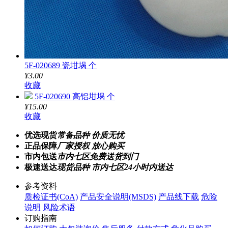
5F-020689 瓷坩埚 个
¥3.00
收藏
5F-020690 高铝坩埚 个
¥15.00
收藏
优选现货
常备品种 价质无忧
正品保障
厂家授权 放心购买
市内包送
市内七区免费送货到门
极速送达
现货品种 市内七区24小时内送达
参考资料
质检证书(CoA)
产品安全说明(MSDS)
产品线下载
危险
说明
风险术语
订购指南