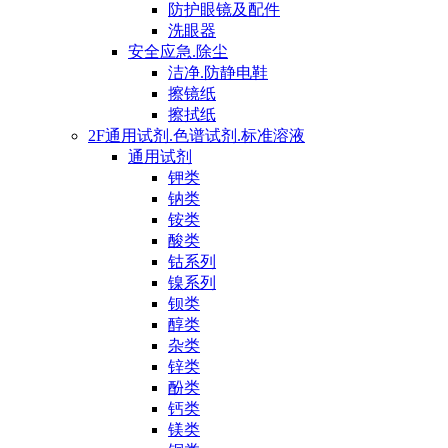
防护眼镜及配件
洗眼器
安全应急.除尘
洁净.防静电鞋
擦镜纸
擦拭纸
2F通用试剂.色谱试剂.标准溶液
通用试剂
钾类
钠类
铵类
酸类
钴系列
镍系列
钡类
醇类
杂类
锌类
酚类
钙类
镁类