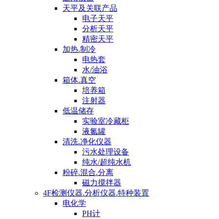
天平及关联产品
电子天平
分析天平
精密天平
加热.制冷
电热套
水/油浴
箱体.真空
培养箱
注射器
低温储存
实验室冷藏柜
液氮罐
清洗.净化仪器
污水处理设备
纯水/超纯水机
粉碎.混合.分离
磁力搅拌器
4F检测仪器.分析仪器.特种装置
电化学
PH计