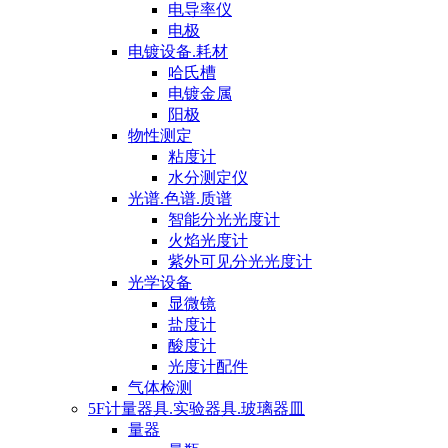
电导率仪
电极
电镀设备.耗材
哈氏槽
电镀金属
阳极
物性测定
粘度计
水分测定仪
光谱.色谱.质谱
智能分光光度计
火焰光度计
紫外可见分光光度计
光学设备
显微镜
盐度计
酸度计
光度计配件
气体检测
5F计量器具.实验器具.玻璃器皿
量器