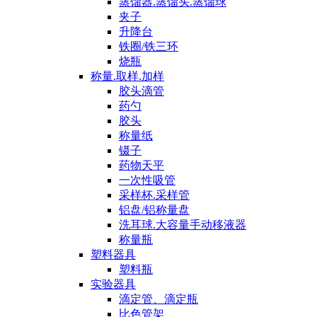
蒸馏器.蒸馏头.蒸馏球
夹子
升降台
铁圈/铁三环
烧瓶
称量.取样.加样
胶头滴管
药勺
胶头
称量纸
镊子
药物天平
一次性吸管
采样杯.采样管
铝盘/铝称量盘
洗耳球.大容量手动移液器
称量瓶
塑料器具
塑料瓶
实验器具
滴定管、滴定瓶
比色管架