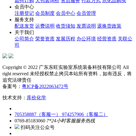
如何订购
大包装询价
售后服务
付款方式
危化品购买
会员中心
注册登记
会员制度
会员中心
会员管理
服务支持
配送发货
运费说明
收货须知
发票说明
退换货政策
关于我们
公司简介
荣誉资质
发展历程
办公环境
经营资质
关联公
司
Copyright © 2022 广东东旺实验室系统装备科技有限公司 All
right reserved 未经授权禁止拷贝本站所有资料，如有违反，将
追究法律责任
备案号：
粤ICP备2022063472号
技术支持：
库价化学
705358887（客服一）
974257906（客服二）
0769-85183060
7*24小时客服服务热线
扫码关注公众号