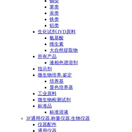
铜类
苯类
汞类
铁类
铝类
生化试剂.IVD原料
氨基酸
维生素
大自然提取物
所有产品
液相色谱溶剂
指示剂
微生物培养.鉴定
培养基
显色培养基
工业原料
微生物检测试剂
标准品
标准溶液
3F通用仪器.称量仪器.生物仪器
仪器配件
通用仪器