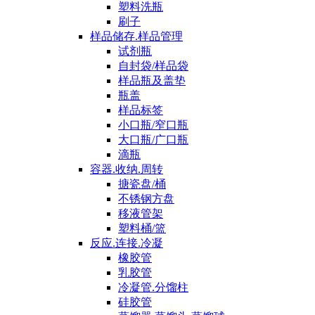
塑料洗瓶
刷子
样品储存.样品管理
试剂瓶
自封袋/样品袋
样品瓶及盖垫
瓶盖
样品标签
小口瓶/窄口瓶
大口瓶/广口瓶
滴瓶
容器.收纳.周转
搪瓷盘/桶
不锈钢方盘
移液管架
塑料桶/篮
反应.连接.冷凝
橡胶管
乳胶管
冷凝管.分馏柱
硅胶管