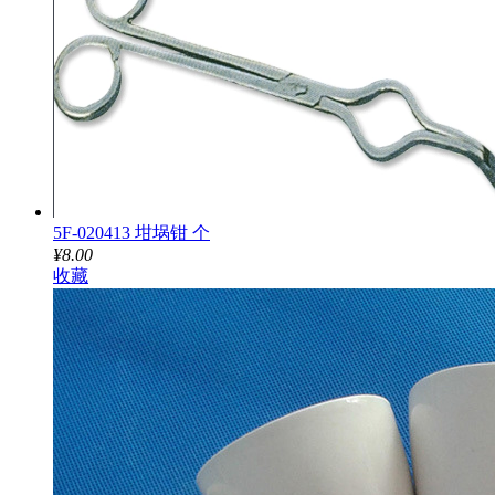
5F-020413 坩埚钳 个
¥8.00
收藏