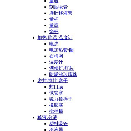
量瓶
刻度吸管
胖肚移液管
量杯
量筒
烧杯
加热.降温.温度计
电炉
电加热套/圈
石棉网
温度计
酒精灯.灯芯
防爆沸玻璃珠
密封.搅拌.塞子
封口膜
试管塞
磁力搅拌子
橡胶塞
搅拌棒
移液.分液
塑料吸管
移液器