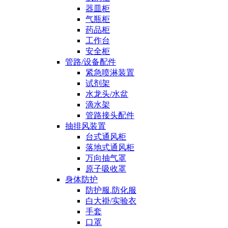
器皿柜
气瓶柜
药品柜
工作台
安全柜
管路/设备配件
紧急喷淋装置
试剂架
水龙头/水盆
滴水架
管路接头配件
抽排风装置
台式通风柜
落地式通风柜
万向抽气罩
原子吸收罩
身体防护
防护服.防化服
白大褂/实验衣
手套
口罩