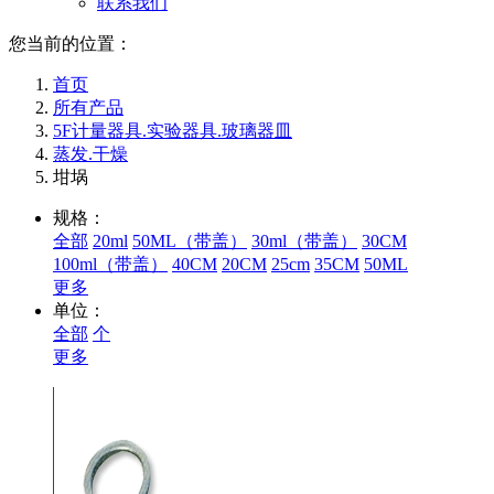
联系我们
您当前的位置：
首页
所有产品
5F计量器具.实验器具.玻璃器皿
蒸发.干燥
坩埚
规格：
全部
20ml
50ML（带盖）
30ml（带盖）
30CM
100ml（带盖）
40CM
20CM
25cm
35CM
50ML
更多
单位：
全部
个
更多