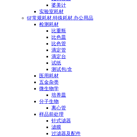
婆美计
实验室耗材
6F常规耗材.特殊耗材.办公用品
检测耗材
比重瓶
比色皿
比色管
滴定管
滴定台
试纸
测试包/盒
医用耗材
五金杂类
微生物学
培养皿
分子生物
离心管
样品前处理
针式滤器
滤膜
过滤器及配件