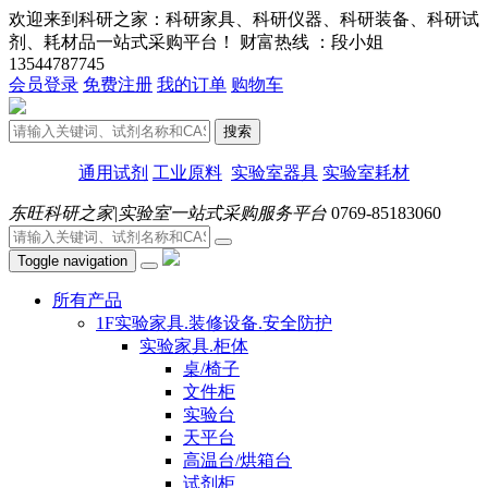
欢迎来到科研之家：科研家具、科研仪器、科研装备、科研试
剂、耗材品一站式采购平台！ 财富热线 ：段小姐
13544787745
会员登录
免费注册
我的订单
购物车
搜索
通用试剂
工业原料
实验室器具
实验室耗材
东旺科研之家|实验室一站式采购服务平台
0769-85183060
Toggle navigation
所有产品
1F实验家具.装修设备.安全防护
实验家具.柜体
桌/椅子
文件柜
实验台
天平台
高温台/烘箱台
试剂柜