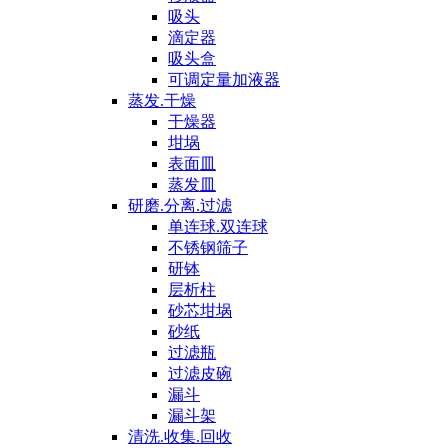
吸头
滴定器
吸头盒
可调定量加液器
蒸发.干燥
干燥器
坩埚
表面皿
蒸发皿
研磨.分离.过滤
单连球.双连球
不锈钢筛子
研钵
层析柱
砂芯坩埚
砂纸
过滤瓶
过滤皮碗
漏斗
漏斗架
清洗.收集.回收